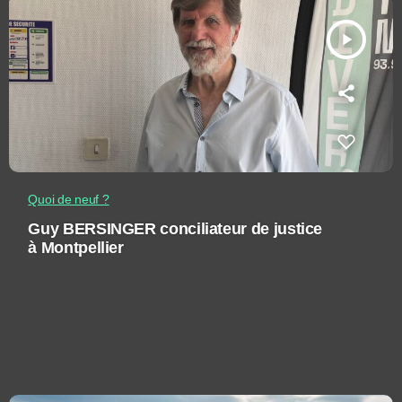
play_arrow
Quoi de neuf ?
Guy BERSINGER conciliateur de justice
à Montpellier