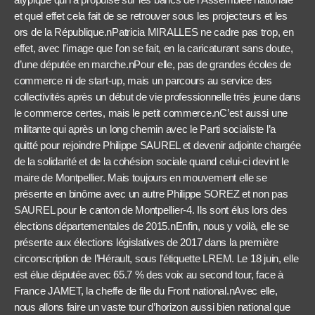
et quel effet cela fait de se retrouver sous les projecteurs et les
ors de la République.nPatricia MIRALLES ne cadre pas trop, en
effet, avec l’image que l’on se fait, en la caricaturant sans doute,
d’une députée en marche.nPour elle, pas de grandes écoles de
commerce ni de start-up, mais un parcours au service des
collectivités après un début de vie professionnelle très jeune dans
le commerce certes, mais le petit commerce.nC’est aussi une
militante qui après un long chemin avec le Parti socialiste l’a
quitté pour rejoindre Philippe SAUREL et devenir adjointe chargée
de la solidarité et de la cohésion sociale quand celui-ci devint le
maire de Montpellier. Mais toujours en mouvement elle se
présente en binôme avec un autre Philippe SOREZ et non pas
SAUREL pour le canton de Montpellier-4. Ils sont élus lors des
élections départementales de 2015.nEnfin, nous y voilà, elle se
présente aux élections législatives de 2017 dans la première
circonscription de l’Hérault, sous l’étiquette LREM. Le 18 juin, elle
est élue députée avec 65.7 % des voix au second tour, face à
France JAMET, la cheffe de file du Front national.nAvec elle,
nous allons faire un vaste tour d’horizon aussi bien national que