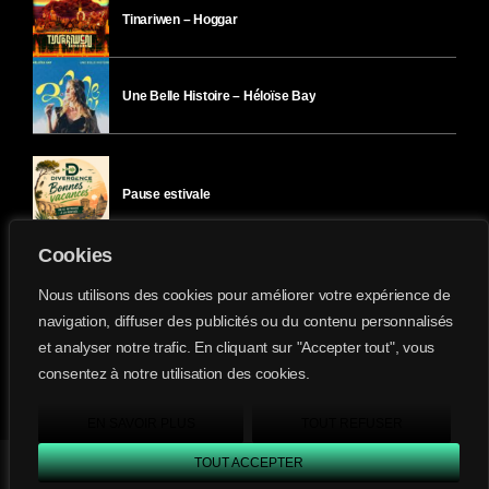
Tinariwen – Hoggar
Une Belle Histoire – Héloïse Bay
Pause estivale
Cookies
Ici l’Ombre – mercredi 29 juillet
Nous utilisons des cookies pour améliorer votre expérience de
navigation, diffuser des publicités ou du contenu personnalisés
et analyser notre trafic. En cliquant sur "Accepter tout", vous
Ici l’Ombre – mardi 28 juillet
consentez à notre utilisation des cookies.
Divergence-FM © 2022 Tous droits réservés.
Confidentialité
&
Mentions Légales
.
EN SAVOIR PLUS
TOUT REFUSER
TOUT ACCEPTER
Divergence FM
play_arrow
keyboard_arrow_right