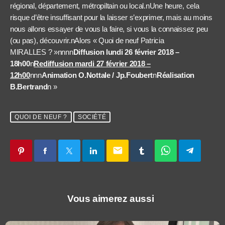
régional, département, métropiltain ou local.nUne heure, cela
risque d’être insuffisant pour la laisser s’exprimer, mais au moins
nous allons essayer de vous la faire, si vous la connaissez peu
(ou pas), découvrir.nAlors « Quoi de neuf Patricia
MIRALLES ? »nnnn
Diffusion lundi 26 février 2018 –
18h00
n
Rediffusion mardi 27 février 2018 –
12h00
nnn
Animation O.Nottale / Jp.Foubert
n
Réalisation
B.Bertrand
n »
QUOI DE NEUF ?
SOCIÉTÉ
email
Vous aimerez aussi