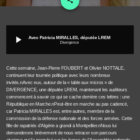
share
play_arrow
Avec Patricia MIRALLES, députée LREM
Divergence
Cette semaine, Jean-Pierre FOUBERT et Olivier NOTTALE,
continuent leur tournée politique avec leurs nombreux
invités.nAvec eux, autour de la « table aux micros » de
DIVERGENCE, une députée LREM, maintenant les auditeurs
commencent à savoir ce qui se cache derrière ces lettres : une
République en Marche.nPeut-être en marche au pas cadencé,
car Patricia MIRALLES est, entre autres, membre de la
commission de la défense nationale et des forces armées. Cette
fille de rapatriés d’Algérie a grandi à Montpellier.nNous lui
demanderons brièvement de nous retracer son parcours
atypique qui l’a propulsé sur les bancs de l’Assemblée nationale