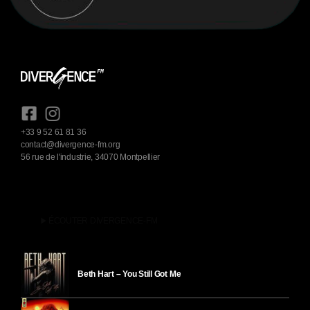
+33 9 52 61 81 36
contact@divergence-fm.org
56 rue de l'industrie, 34070 Montpellier
play_arrow
ÉCOUTER DIVERGENCE-FM
Beth Hart – You Still Got Me