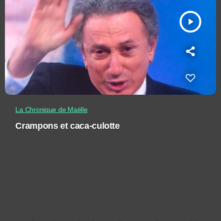
play_arrow
La Chronique de Maëlle
Crampons et caca-culotte