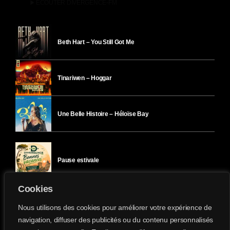
play_arrow
ÉCOUTER DIVERGENCE-FM
Beth Hart – You Still Got Me
Tinariwen – Hoggar
Une Belle Histoire – Héloïse Bay
Pause estivale
Cookies
Ici l’Ombre – mercredi 29 juillet
Nous utilisons des cookies pour améliorer votre expérience de
navigation, diffuser des publicités ou du contenu personnalisés