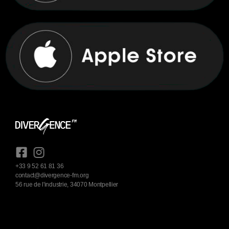
+33 9 52 61 81 36
contact@divergence-fm.org
56 rue de l'industrie, 34070 Montpellier