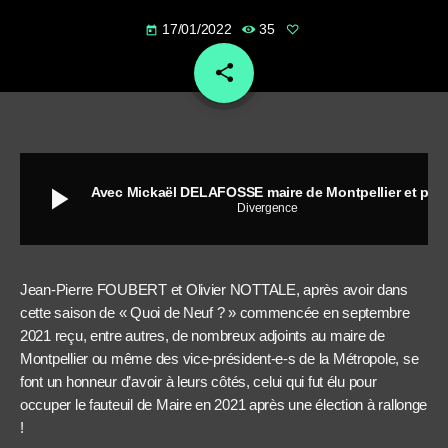
17/01/2022
35
today
share
email
play_arrow
Avec Mickaël DELAFOSSE maire de Montpellier et président de la Métropole, la 3M
Divergence
Jean-Pierre FOUBERT et Olivier NOTTALE, après avoir dans
cette saison de « Quoi de Neuf ? » commencée en septembre
2021 reçu, entre autres, de nombreux adjoints au maire de
Montpellier ou même des vice-président-e-s de la Métropole, se
font un honneur d’avoir à leurs côtés, celui qui fut élu pour
occuper le fauteuil de Maire en 2021 après une élection à rallonge
!