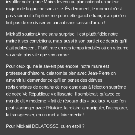
insuffler notre jeune Maire devenu au plan national un acteur
majeur de la gauche socialiste. Évidemment, le moment n’est
pas vraiment à l’optimisme pour cette gauche française qui n’en
finit pas de se diviser en parlant sans cesse d’union !
Mickaël soutient Anne sans surprise, il est plutôt fidèle notre
maire à ses convictions, mais aussi à son parti et ce depuis qu’il
était adolescent. Plutôt rare en ces temps troublés où on retourne
sa veste plus vite que son ombre.
Pour ceux qui ne le savent pas encore, notre maire est
professeur d’histoire, cela tombe bien avec Jean-Pierre on
aimerait lui demander ce qu’il en pense des dérives
révisionnistes de certains de nos candidats à l’élection suprême
de notre Ve République vieillissante. Il semblerait, qu’avec ce
monde dit « moderne » fait de réseaux dits « sociaux », que l’on
peut s’arranger avec l’Histoire, la refaire la manipuler, l’accaparer,
la transgresser, en un mot la faire mentir !
Pour Mickaël DELAFOSSE, qu’en est-il ?