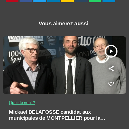
Vous aimerez aussi
play_arrow
Quoi de neuf ?
Mickaël DELAFOSSE candidat aux
municipales de MONTPELLIER pour la
liste LA GAUCHE QUI NOUS