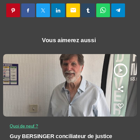
email
Vous aimerez aussi
play_arrow
Quoi de neuf ?
Guy BERSINGER conciliateur de justice