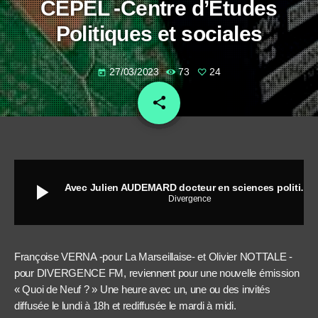
CEPEL -Centre d’Etudes
Politiques et sociales
27/03/2023
73
24
today
share
email
24
play_arrow
Avec Julien AUDEMARD docteur en sciences politiques à la faculté de Montpellier et chercheur au CEPEL -Centre d’Etudes Politiques et sociales
Divergence
Françoise VERNA -pour La Marseillaise- et Olivier NOTTALE -
pour DIVERGENCE FM, reviennent pour une nouvelle émission
« Quoi de Neuf ? » Une heure avec un, une ou des invités
diffusée le lundi à 18h et rediffusée le mardi à midi.