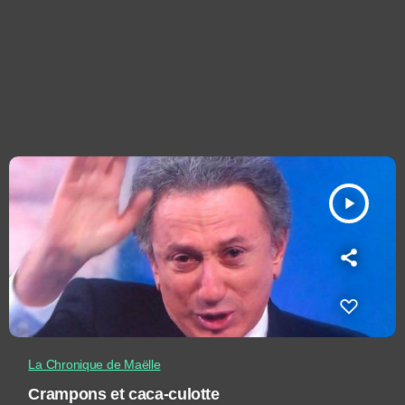
play_arrow
La Chronique de Maëlle
Crampons et caca-culotte