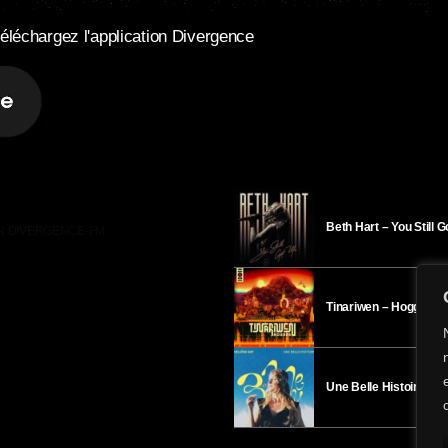
éléchargez l'application Divergence
Beth Hart – You Still 
R DIVERGENCE-FM
Tinariwen – Hoggar
Une Belle Histoire – H