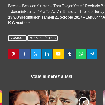
Becca – Besiwon
Kutiman – Thru Tokyo
nYcee ft Reekado Ba
– Joromin
Kutiman “Mix Tel Aviv”
nSimisola – HipHop Hurray
19h00
n
Rediffusion samedi 21 octobre 2017 – 16h00
nnn
A
K.Giraud
n
n »
MUSIQUE
ZONA ECLÉCTICA
email
Vous aimerez aussi
play_arrow