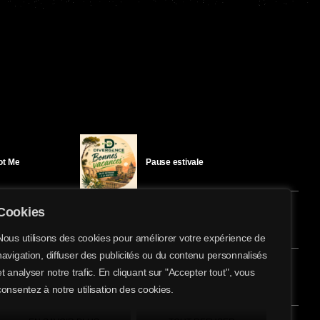
Got Me
Pause estivale
Cookies
Ici l’Ombre – mercredi 29 juillet
Nous utilisons des cookies pour améliorer votre expérience de
navigation, diffuser des publicités ou du contenu personnalisés
share
email
et analyser notre trafic. En cliquant sur "Accepter tout", vous
éloïse Bay
Ici l’Ombre – mardi 28 juillet
consentez à notre utilisation des cookies.