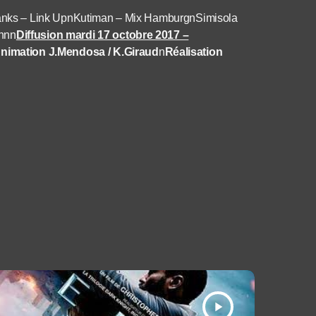
nks – Link Upn
Kutiman – Mix Hamburg
nSimisola
nnn
Diffusion mardi 17 octobre 2017 –
nimation J.Mendosa / K.Giraud
n
Réalisation
play_arrow