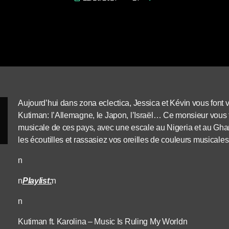
Aujourd’hui dans zona eclectica, Jessica et Kévin vous font 
Kutiman: l’Allemagne, le Japon, l’Israël… Ce monsieur vous 
musicale de ces pays, avec une escale au Nigeria et au Gha
les écoutilles et rassasiez vos oreilles de couleurs musicale
n
n
Playlist:
n
n
Kutiman ft. Karolina –
Music Is Ruling My World
n