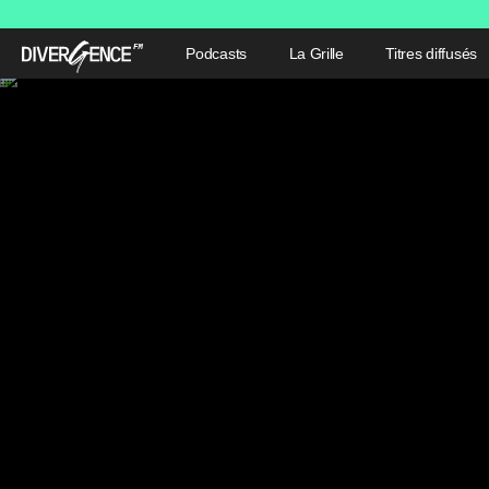
Podcasts
La Grille
Titres diffusés