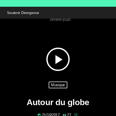
Soutenir Divergence
play_arrow
Musique
Autour du globe
21/10/2017
27
today