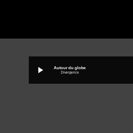
play_arrow
Autour du globe
Divergence