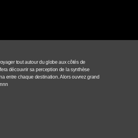
voyager tout autour du globe aux côtés de
fera découvrir sa perception de la synthèse
na entre chaque destination. Alors ouvrez grand
snnn