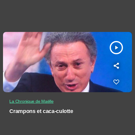
play_arrow
La Chronique de Maëlle
Crampons et caca-culotte