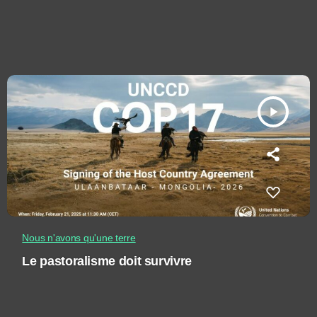
play_arrow
Nous n'avons qu'une terre
Le pastoralisme doit survivre