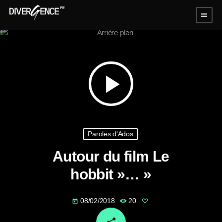
menu
play_arrow
Paroles d'Ados
Autour du film Le
hobbit »… »
08/02/2018
20
today
email