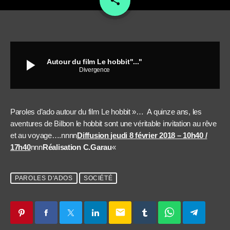
share
play_arrow
Autour du film Le hobbit"..."
Divergence
Paroles d’ado autour du film Le hobbit »… A quinze ans, les
aventures de Bilbon le hobbit sont une véritable invitation au rêve
et au voyage….nnnn
Diffusion jeudi 8 février 2018 – 10h40 /
17h40
nnn
Réalisation C.Garau
«
PAROLES D'ADOS
SOCIÉTÉ
email