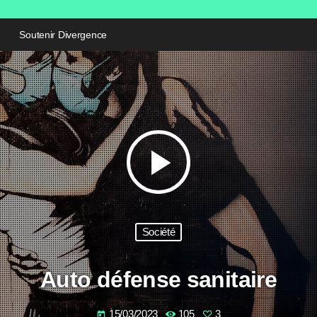
Soutenir Divergence
play_arrow
Société
Auto défense sanitaire
15/03/2023
105
3
today