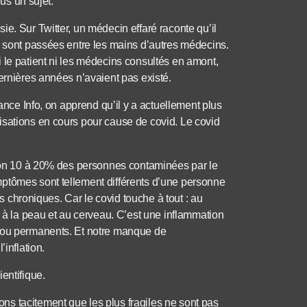
lus un sujet.
e. Sur Twitter, un médecin effaré raconte qu’il
i sont passées entre les mains d’autres médecins.
 le patient ni les médecins consultés en amont,
ernières années n’avaient pas existé.
rance Info, on apprend qu’il y a actuellement plus
isations en cours pour cause de covid. Le covid
viron 10 à 20% des personnes contaminées par le
ptômes sont tellement différents d’une personne
es chroniques. Car le covid touche à tout : au
, à la peau et au cerveau. C’est une inflammation
s ou permanents. Et notre manque de
inflation.
entifique.
s tacitement que les plus fragiles ne sont pas