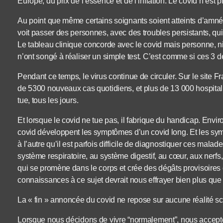
Europe, du prix de l’essence et de l’inflation. Le covid n’est p
Au point que même certains soignants soient atteints d’amnési
voit passer des personnes, avec des troubles persistants, qu
Le tableau clinique concorde avec le covid mais personne, ni
n’ont songé à réaliser un simple test. C’est comme si ces 3 d
Pendant ce temps, le virus continue de circuler. Sur le site F
de 5300 nouveaux cas quotidiens, et plus de 13 000 hospital
tue, tous les jours.
Et lorsque le covid ne tue pas, il fabrique du handicap. En
covid développent les symptômes d’un covid long. Et les sym
à l’autre qu’il est parfois difficile de diagnostiquer ces malad
système respiratoire, au système digestif, au cœur, aux nerfs
qui se promène dans le corps et crée des dégâts provisoire
connaissances à ce sujet devrait nous effrayer bien plus que l’
La « fin » annoncée du covid ne repose sur aucune réalité sci
Lorsque nous décidons de vivre “normalement”, nous accepton