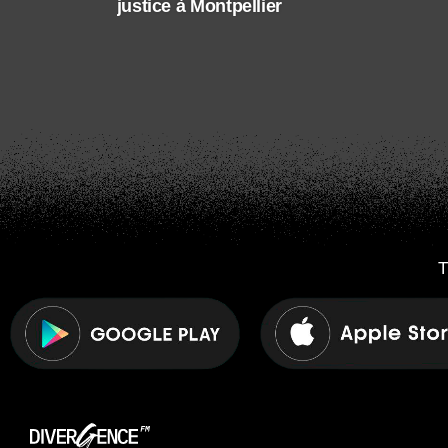
justice à Montpellier
T