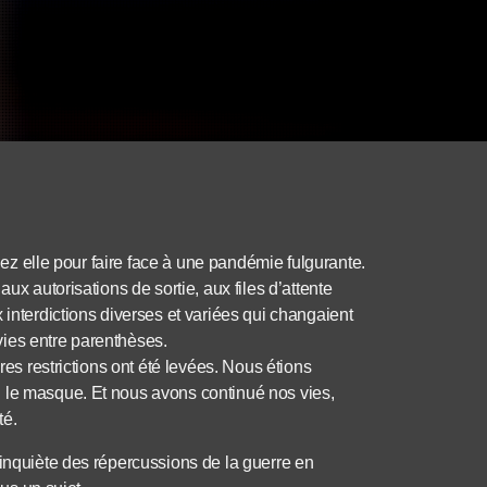
chez elle pour faire face à une pandémie fulgurante.
ux autorisations de sortie, aux files d’attente
 interdictions diverses et variées qui changaient
ies entre parenthèses.
res restrictions ont été levées. Nous étions
 le masque. Et nous avons continué nos vies,
té.
’inquiète des répercussions de la guerre en