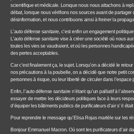
scientifique et médicale. Lorsque nous nous attachons à repl
débat, lorsque nous vérifions nos sources avant de partager d
désinformation, et nous contribuons ainsi à freiner la propaga
L’auto défense sanitaire, c’est enfin un engagement politiqu
L’auto défense sanitaire vise à créer une société où nous aur
toutes les vies se vaudraient, et où les personnes handicap
des pertes acceptables.
Car c’est finalement ça, le sujet. Lorsqu’on a décidé le retou
nos précautions à la poubelle, on a décidé que notre petit con
personnes à risque, ou leur liberté de circuler dans l’espace
Enfin, l’auto défense sanitaire n’étant qu’un palliatif à l’abse
essayer de mettre les décideurs politiques face à leurs resp
d’équiper les bâtiments publics de purificateurs d’air s’ il était
Pour reprendre le message qu’Elisa Rojas martèle sur les ré
Bonjour Emmanuel Macron. Où sont les purificateurs d’air dan