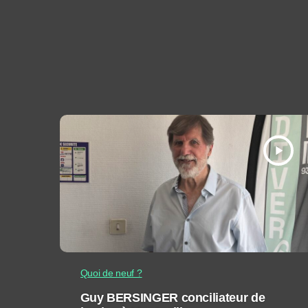
play_arrow
Quoi de neuf ?
Guy BERSINGER conciliateur de