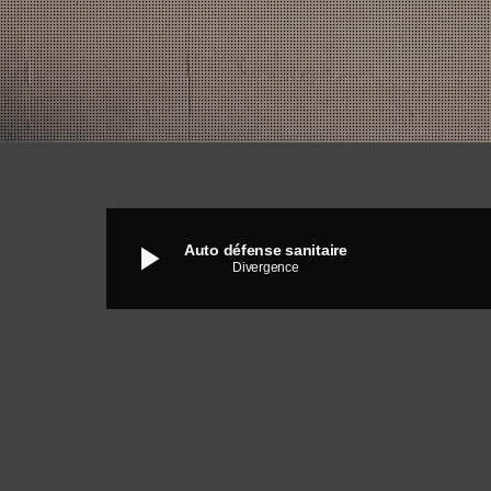
play_arrow
Auto défense sanitaire
Divergence