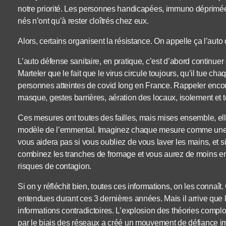
notre priorité. Les personnes handicapées, immuno déprimé
nés n’ont qu’à rester cloîtrés chez eux.
Alors, certains organisent la résistance. On appelle ça l’auto 
L’auto défense sanitaire, en pratique, c’est d’abord continuer d
Marteler que le fait que le virus circule toujours, qu’il tue chaq
personnes atteintes de covid long en France. Rappeler encore 
masque, gestes barrières, aération des locaux, isolement et
Ces mesures ont toutes des failles, mais mises ensemble, elle
modèle de l’emmental. Imaginez chaque mesure comme une 
vous aidera pas si vous oubliez de vous laver les mains, et s
combinez les tranches de fromage et vous aurez de moins en
risques de contagion.
Si on y réfléchit bien, toutes ces informations, on les connaî
entendues durant ces 3 dernières années. Mais il arrive que 
informations contradictoires. L’explosion des théories complo
par le biais des réseaux a créé un mouvement de défiance 