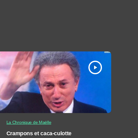
play_arrow
La Chronique de Maëlle
Crampons et caca-culotte