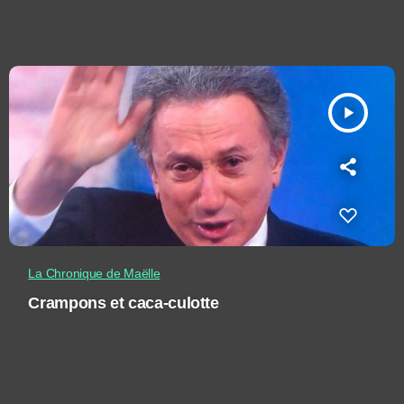
play_arrow
La Chronique de Maëlle
Crampons et caca-culotte