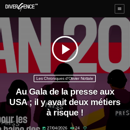
menu
play_arrow
Les Chroniques d'Olivier Nottale
Au Gala de la presse aux
USA ; il y avait deux métiers
à risque !
27/04/2026
24
today