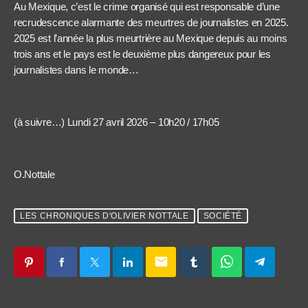
Au Mexique, c’est le crime organisé qui est responsable d’une
recrudescence alarmante des meurtres de journalistes en 2025.
2025 est l’année la plus meurtrière au Mexique depuis au moins
trois ans et le pays est le deuxième plus dangereux pour les
journalistes dans le monde…
(à suivre…) Lundi 27 avril 2026 – 10h20 / 17h05
O.Nottale
LES CHRONIQUES D'OLIVIER NOTTALE
SOCIÉTÉ
email