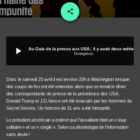
share
email
play_arrow
Au Gala de la presse aux USA ; il y avait deux métiers à risque !
Divergence
Donc le samedi 25 avril il est environ 20h à Washington lorsque
des coups de feu ont été entendus alors que se tenait le dîner
des correspondants de presse de la présidence des USA.
Donald Trump et J.D.Vance ont été évacués par les hommes du
Secret Service. Un homme de 31 ans a été interpellé.
Le président américain a estimé que l’assaillant était un « loup
solitaire » et un « cinglé ». Selon sa déontologie de l’information
sans doute !