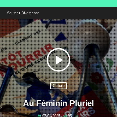
Soutenir Divergence
play_arrow
Culture
Au Féminin Pluriel
07/04/2025
95
today