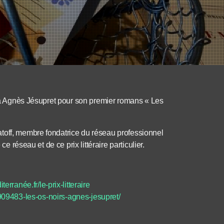
25 à Agnès Jésupret pour son premier romans « Les
toff, membre fondatrice du réseau professionnel
ce réseau et de ce prix littéraire particulier.
terranée.fr/le-prix-litteraire
4909483-les-os-noirs-agnes-jesupret/