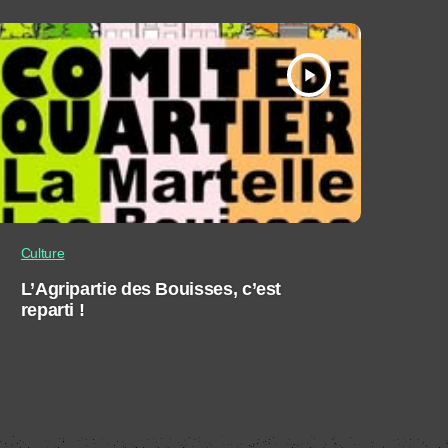
play_arrow
Culture
L’Agripartie des Bouisses, c’est
reparti !