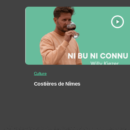
play_arrow
Culture
Costières de Nîmes