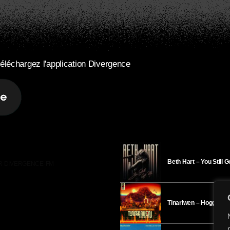
éléchargez l'application Divergence
Beth Hart – You Still 
R DIVERGENCE-FM
Tinariwen – Hoggar