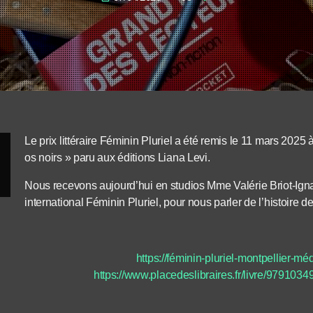
Le prix littéraire Féminin Pluriel a été remis le 11 mars 20
os noirs » paru aux éditions Liana Levi.
Nous recevons aujourd’hui en studios Mme Valérie Briot-Igna
international Féminin Pluriel, pour nous parler de l’histoire de 
https://féminin-pluriel-montpellier-médi
https://www.placedeslibraires.fr/livre/979103