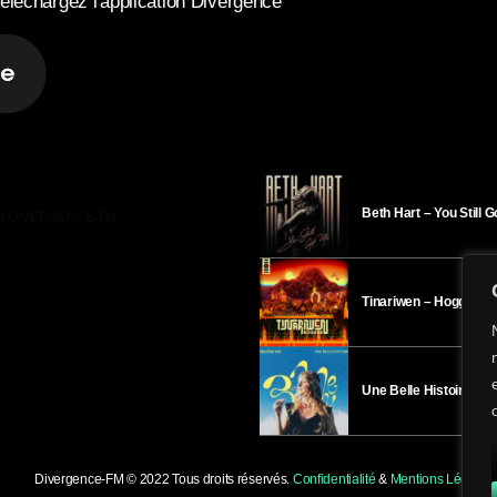
éléchargez l'application Divergence
Beth Hart – You Still 
R DIVERGENCE-FM
Tinariwen – Hoggar
Une Belle Histoire – H
Divergence-FM © 2022 Tous droits réservés.
Confidentialité
&
Mentions Légales
.