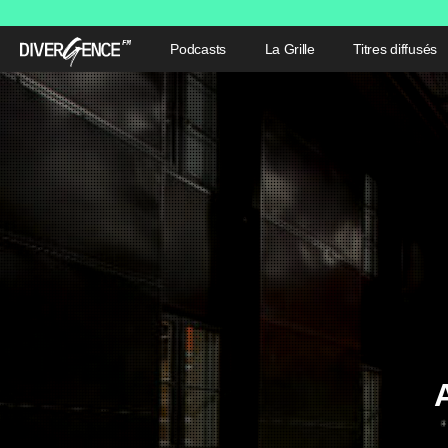
Podcasts
La Grille
Titres diffusés