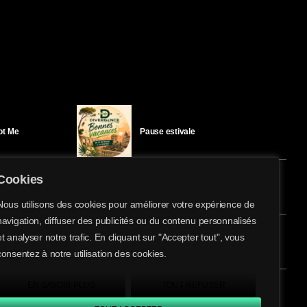
Got Me
Pause estivale
Cookies
Ici l’Ombre – mercredi 29 juillet
Nous utilisons des cookies pour améliorer votre expérience de
navigation, diffuser des publicités ou du contenu personnalisés
share
email
et analyser notre trafic. En cliquant sur "Accepter tout", vous
éloïse Bay
Ici l’Ombre – mardi 28 juillet
consentez à notre utilisation des cookies.
EN SAVOIR PLUS
TOUT REFUSER