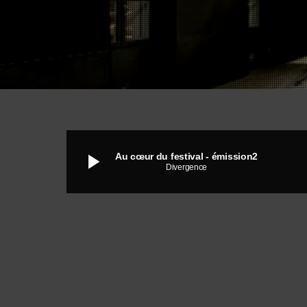
play_arrow
Au cœur du festival - émission2
Divergence