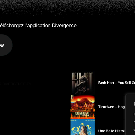
éléchargez l'application Divergence
Beth Hart – You Still 
R DIVERGENCE-FM
Tinariwen – Hoggar
Une Belle Histoire – H