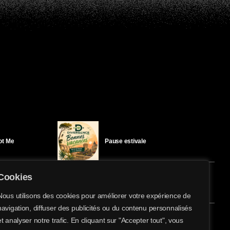
Got Me
Pause estivale
Cookies
Ici l’Ombre – mercredi 29 juillet
Nous utilisons des cookies pour améliorer votre expérience de
navigation, diffuser des publicités ou du contenu personnalisés
share
email
et analyser notre trafic. En cliquant sur "Accepter tout", vous
éloïse Bay
Ici l’Ombre – mardi 28 juillet