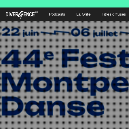
Podcasts
La Grille
Titres diffusés