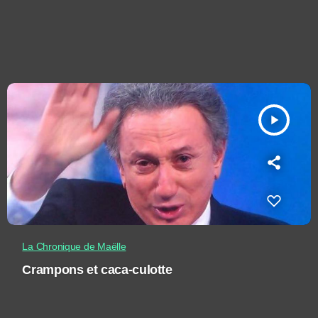
play_arrow
La Chronique de Maëlle
Crampons et caca-culotte