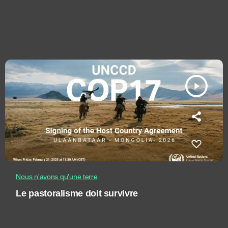
play_arrow
Nous n'avons qu'une terre
Le pastoralisme doit survivre