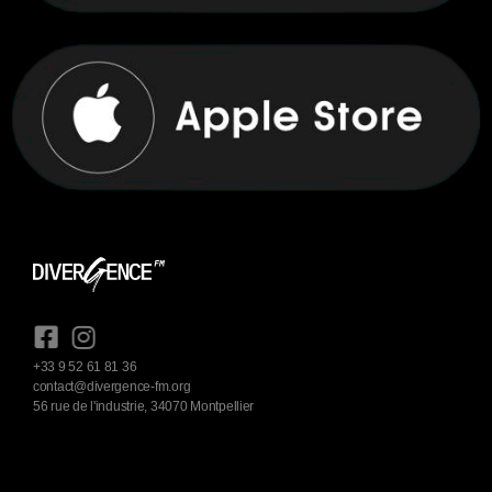
+33 9 52 61 81 36
contact@divergence-fm.org
56 rue de l'industrie, 34070 Montpellier