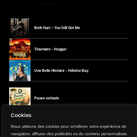
play_arrow
ÉCOUTER DIVERGENCE-FM
Beth Hart – You Still Got Me
Tinariwen – Hoggar
Une Belle Histoire – Héloïse Bay
Pause estivale
Cookies
Ici l’Ombre – mercredi 29 juillet
Nous utilisons des cookies pour améliorer votre expérience de
navigation, diffuser des publicités ou du contenu personnalisés