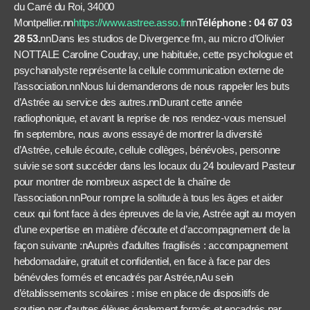
du Carré du Roi, 34000
Montpellier.
nn
https://www.astree.asso.fr
nn
Téléphone :
04 67 03
28 53.
nnDans les studios de Divergence fm, au micro d’Olivier
NOTTALE Caroline Coudray, une habituée, cette psychologue et
psychanalyste représente la cellule communication externe de
l’association.nnNous lui demanderons de nous rappeler les buts
d’Astrée au service des autres.nnDurant cette année
radiophonique, et avant la reprise de nos rendez-vous mensuel
fin septembre, nous avons essayé de montrer la diversité
d’Astrée, cellule écoute, cellule collèges, bénévoles, personne
suivie se sont succéder dans les locaux du 24 boulevard Pasteur
pour montrer de nombreux aspect de la chaîne de
l’association.nnPour rompre la solitude à tous les âges et aider
ceux qui font face à des épreuves de la vie, Astrée agit au moyen
d’une expertise en matière d’écoute et d’accompagnement de la
façon suivante :nAuprès d’adultes fragilisés : accompagnement
hebdomadaire, gratuit et confidentiel, en face à face par des
bénévoles formés et encadrés par Astrée,nAu sein
d’établissements scolaires : mise en place de dispositifs de
soutien par d’autres élèves également formés et encadrés par