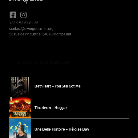
+33 9 52 61 81 36
contact@divergence-fm.org
56 rue de l'industrie, 34070 Montpellier
play_arrow
ÉCOUTER DIVERGENCE-FM
Beth Hart – You Still Got Me
Tinariwen – Hoggar
Une Belle Histoire – Héloïse Bay