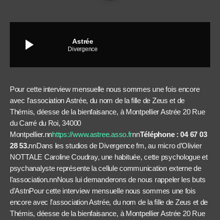
play_arrow
Astrée
Divergence
Pour cette interview mensuelle nous sommes une fois encore
avec l’association Astrée, du nom de la fille de Zeus et de
Thémis, déesse de la bienfaisance, à Montpellier Astrée
20 Rue
du Carré du Roi, 34000
Montpellier.
nn
https://www.astree.asso.fr
nn
Téléphone :
04 67 03
28 53.
nnDans les studios de Divergence fm, au micro d’Olivier
NOTTALE Caroline Coudray, une habituée, cette psychologue et
psychanalyste représente la cellule communication externe de
l’association.nnNous lui demanderons de nous rappeler les buts
d’AstnPour cette interview mensuelle nous sommes une fois
encore avec l’association Astrée, du nom de la fille de Zeus et de
Thémis, déesse de la bienfaisance, à Montpellier Astrée
20 Rue