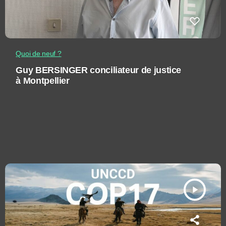
Quoi de neuf ?
Guy BERSINGER conciliateur de justice
à Montpellier
play_arrow