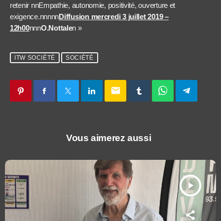
retenir nnEmpathie, autonomie, positivité, ouverture et
exigence.nnnnn
Diffusion mercredi 3 juillet 2019 –
12h00
nnn
O.Nottale
n »
ITW SOCIÉTÉ
SOCIÉTÉ
email
Vous aimerez aussi
play_arrow