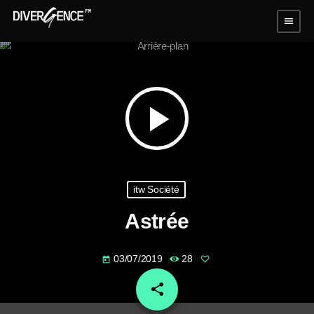
menu
play_arrow
itw Société
Astrée
03/07/2019
28
today
share
email