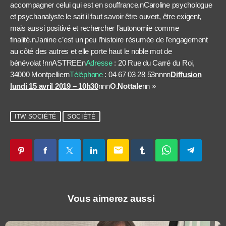
accompagner celui qui est en souffrance.nCaroline psychologue
et psychanalyste le sait il faut savoir être ouvert, être exigent,
mais aussi positivé et rechercher l’autonomie comme
finalité.nJanine c’est un peu l’histoire résumée de l’engagement
au côté des autres et elle porte haut le noble mot de
bénévolat !nnASTREEn
Adresse
: 20 Rue du Carré du Roi,
34000 Montpellier
n
Téléphone
: 04 67 03 28 53nnnn
Diffusion
lundi 15 avril 2019 – 10h30
nnn
O.Nottale
n
n »
ITW SOCIÉTÉ
SOCIÉTÉ
email
Vous aimerez aussi