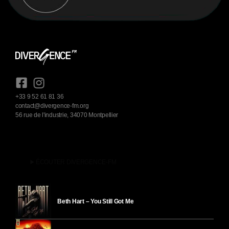
+33 9 52 61 81 36
contact@divergence-fm.org
56 rue de l'industrie, 34070 Montpellier
play_arrow
ÉCOUTER DIVERGENCE-FM
Beth Hart – You Still Got Me