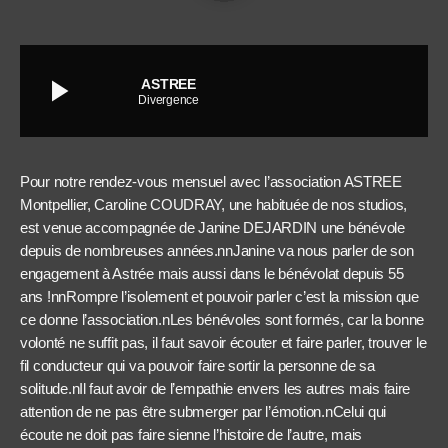
play_arrow
ASTREE
Divergence
Pour notre rendez-vous mensuel avec l’association ASTREE
Montpellier, Caroline COUDRAY, une habituée de nos studios,
est venue accompagnée de Janine DEJARDIN une bénévole
depuis de nombreuses années.nnJanine va nous parler de son
engagement à Astrée mais aussi dans le bénévolat depuis 55
ans !nnRompre l’isolement et pouvoir parler c’est la mission que
ce donne l’association.nLes bénévoles sont formés, car la bonne
volonté ne suffit pas, il faut savoir écouter et faire parler, trouver le
fil conducteur qui va pouvoir faire sortir la personne de sa
solitude.nIl faut avoir de l’empathie envers les autres mais faire
attention de ne pas être submerger par l’émotion.nCelui qui
écoute ne doit pas faire sienne l’histoire de l’autre, mais