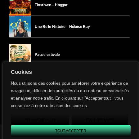
Tinariwen – Hoggar
Une Belle Histoire – Héloïse Bay
Pause estivale
Cookies
Ici l’Ombre – mercredi 29 juillet
Nous utilisons des cookies pour améliorer votre expérience de
navigation, diffuser des publicités ou du contenu personnalisés
et analyser notre trafic. En cliquant sur "Accepter tout", vous
Ici l’Ombre – mardi 28 juillet
consentez à notre utilisation des cookies.
Divergence-FM © 2022 Tous droits réservés.
Confidentialité
&
Mentions Légales
.
EN SAVOIR PLUS
TOUT REFUSER
TOUT ACCEPTER
Divergence FM
play_arrow
keyboard_arrow_right