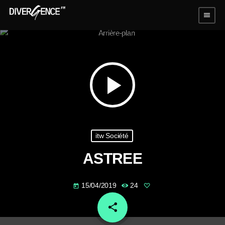
menu
play_arrow
itw Société
ASTREE
15/04/2019
24
today
share
email