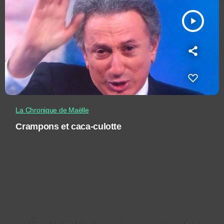
play_arrow
La Chronique de Maëlle
Crampons et caca-culotte