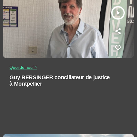
play_arrow
Quoi de neuf ?
Guy BERSINGER conciliateur de justice
à Montpellier