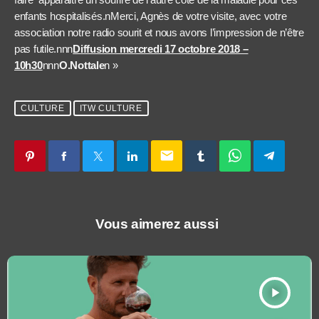
enfants hospitalisés.nMerci, Agnès de votre visite, avec votre
association notre radio sourit et nous avons l’impression de n’être
pas futile.nnn
Diffusion mercredi 17 octobre 2018 –
10h30
nnn
O.Nottale
n »
CULTURE
ITW CULTURE
email
Vous aimerez aussi
play_arrow