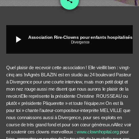
share
play_arrow
Association Rire-Clowns pour enfants hospitalisés
Divergence
Quel plaisir de recevoir cette association ! Elle vieillit bien : vingt-
cinq ans !nAgnès BLAZIN est en studio au 24 boulevard Pasteur
à Divergence pour une courte interview, mais mon petit doigt et
mon nez rouge aussi me disent que nous aurons le plaisir de la
revoir.nElle représente la présidente Christine ROUSSEAU ou
plutôt « présidente Pâquerette » et toute l’équipe.n« On est là
pour toi » chante l’auteur-compositeur-interprète MEL VILLE que
nous connaissons aussi à Divergence, pour ses exploits en
course de très grand fond et pour son cœur généreux.nAllez voir
et soutenir ces clowns merveilleux :
www.clownhopital.org
pour
faire apparaitre un sourire de l’autre côté de la maladie pour ces