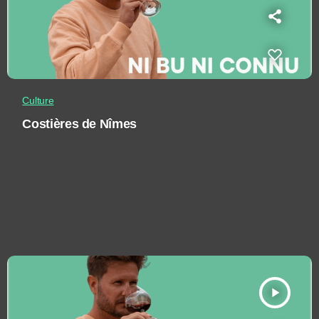
Culture
Costières de Nîmes
play_arrow