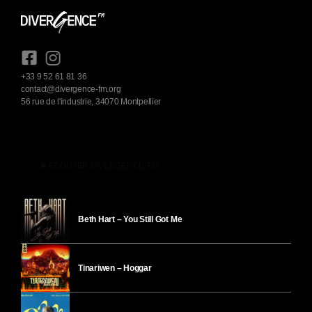
+33 9 52 61 81 36
contact@divergence-fm.org
56 rue de l'industrie, 34070 Montpellier
play_arrow
ÉCOUTER DIVERGENCE-FM
Beth Hart – You Still Got Me
Tinariwen – Hoggar