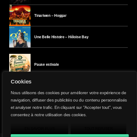
Tinariwen – Hoggar
Une Belle Histoire – Héloïse Bay
Pause estivale
Cookies
Ici l’Ombre – mercredi 29 juillet
Nous utilisons des cookies pour améliorer votre expérience de
navigation, diffuser des publicités ou du contenu personnalisés
et analyser notre trafic. En cliquant sur "Accepter tout", vous
Ici l’Ombre – mardi 28 juillet
consentez à notre utilisation des cookies.
Divergence-FM © 2022 Tous droits réservés.
Confidentialité
&
Mentions Légales
.
EN SAVOIR PLUS
TOUT REFUSER