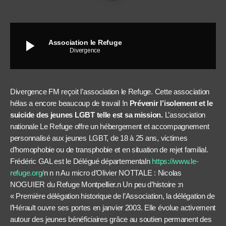
play_arrow
Association le Refuge
Divergence
Divergence FM reçoit l’association le Refuge. Cette association
hélas a encore beaucoup de travail !n
Prévenir l’isolement et le
suicide des jeunes LGBT telle est sa mission.
L’association
nationale Le Refuge offre un hébergement et accompagnement
personnalisé aux jeunes LGBT, de 18 à 25 ans, victimes
d’homophobie ou de transphobie et en situation de rejet familial.
Frédéric GAL est le Délégué départementaln
https://www.le-
refuge.org/
n n n
Au micro d’Olivier NOTTALE : Nicolas
NOGUIER du Refuge Montpellier.
n Un peu d’histoire :n
« Première délégation historique de l’Association, la délégation de
l’Hérault ouvre ses portes en janvier 2003. Elle évolue activement
autour des jeunes bénéficiaires grâce au soutien permanent des