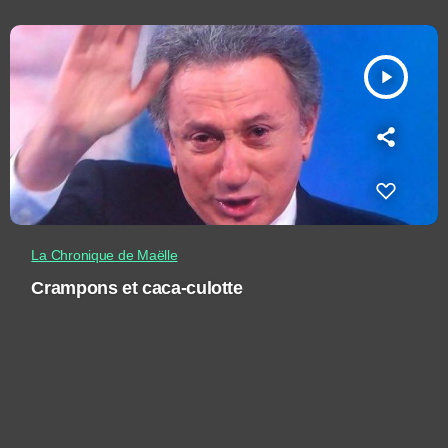
play_arrow
La Chronique de Maëlle
Crampons et caca-culotte