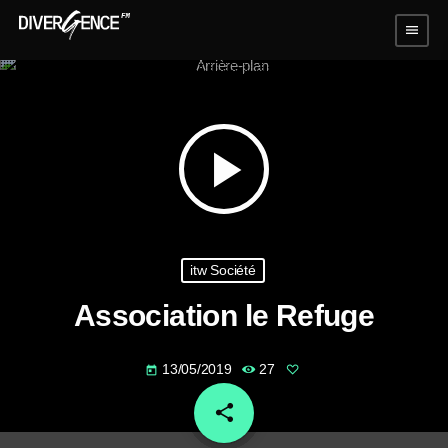
menu
play_arrow
itw Société
Association le Refuge
13/05/2019
27
today
share
email