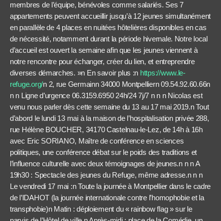
membres de l’équipe, bénévoles comme salariés. Ses 7
appartements peuvent accueillir jusqu’à 12 jeunes simultanément
en parallèle de 4 places en nuitées hôtelières disponibles en cas
de nécessité, notamment durant la période hivernale. Notre local
d’accueil est ouvert la semaine afin que les jeunes viennent à
notre rencontre pour échanger, créer du lien, et entreprendre
diverses démarches. »n En savoir plus :n
https://www.le-
refuge.org/
n
2, rue Germain
n 34000 Montpelliern 09.54.92.60.66n
n n
Ligne d’urgence 06.3159.6950 24h/24 7j/7
n n n
Nicolas est
venu nous parler dès cette semaine du 13 au 17 mai 2019.
n
Tout
d’abord le lundi 13 mai à la maison de l’hospitalisation privée 288,
rue Hélène BOUCHER, 34170 Castelnau-le-Lez, de 14h à 16h
avec Eric SORIANO, Maître de conférence en sciences
politiques, une conférence débat sur le poids des traditions et
l’influence culturelle avec deux témoignages de jeunes.
n n n
A
19h30 : Spectacle des jeunes du Refuge, même adresse.
n n n
Le vendredi 17 mai :
n
Toute la journée à Montpellier dans le cadre
de l’IDAHOT (la journée internationale contre l’homophobie et la
transphobie)
n
Matin : déploiement du « rainbow flag » sur le
parvis de l’Hôtel de ville.
n
Après-midi : place de la Comédie, un