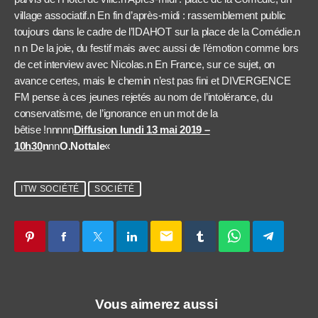
village associatif.
n
En fin d’après-midi : rassemblement public
toujours dans le cadre de l’IDAHOT sur la place de la Comédie.
n
n n
De la joie, du festif mais avec aussi de l’émotion comme lors
de cet interview avec Nicolas.
n
En France, sur ce sujet, on
avance certes, mais le chemin n’est pas fini et DIVERGENCE
FM pense à ces jeunes rejetés au nom de l’intolérance, du
conservatisme, de l’ignorance en un mot de la
bêtise !nnnnn
Diffusion lundi 13 mai 2019 –
10h30
n
nn
O.Nottale
«
ITW SOCIÉTÉ
SOCIÉTÉ
email
Vous aimerez aussi