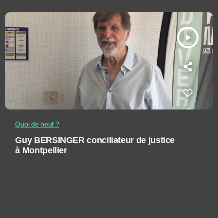
play_arrow
Quoi de neuf ?
Guy BERSINGER conciliateur de justice
à Montpellier