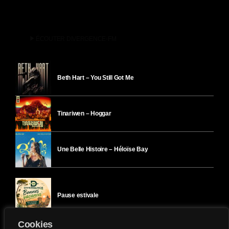
play_arrow
ÉCOUTER DIVERGENCE-FM
Beth Hart – You Still Got Me
Tinariwen – Hoggar
Une Belle Histoire – Héloïse Bay
Pause estivale
Cookies