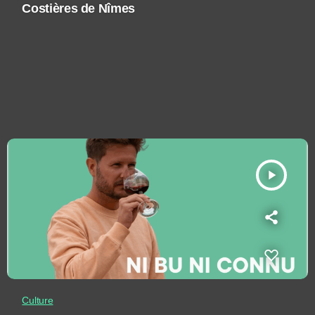
Costières de Nîmes
play_arrow
Culture