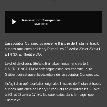
play_arrow
Association Conspectus
Divergence
L’association Conspectus présente l’histoire de Tristan et Iseult,
sur des musiques de Henry Purcell, les 22 avril à 20h et 23 avril
à 17h30, au Théâtre d’O.
Le chef de chœur, Stefano Bernabovi, nous rend visite à
DIVERGENCE FM accompagné d’une des choriste Laura
Galibert qui est aussi la secrétaire de l’association Conspectus.
Il s’agit d’un opéra création originale : l’histoire de Tristan et Iseult,
sur des musiques de Henry Purcell, qui se déroulera les 22 avril
à 20h et 23 avril à 17h30, les deux dates dans le magnifique
Théâtre d’O.