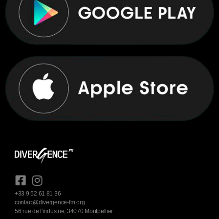
+33 9 52 61 81 36
contact@divergence-fm.org
56 rue de l'industrie, 34070 Montpellier