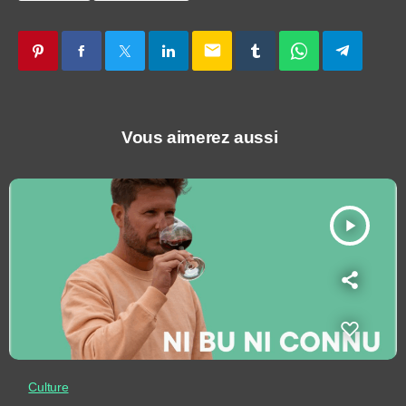
email
Vous aimerez aussi
play_arrow
Culture