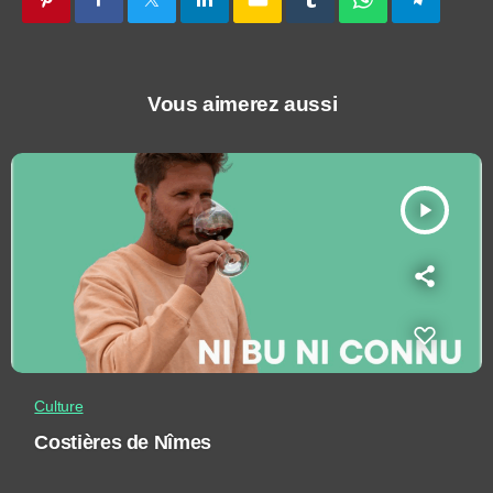
Vous aimerez aussi
play_arrow
Culture
Costières de Nîmes