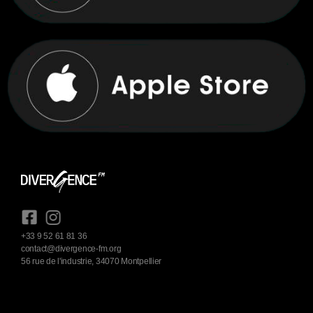
+33 9 52 61 81 36
contact@divergence-fm.org
56 rue de l'industrie, 34070 Montpellier