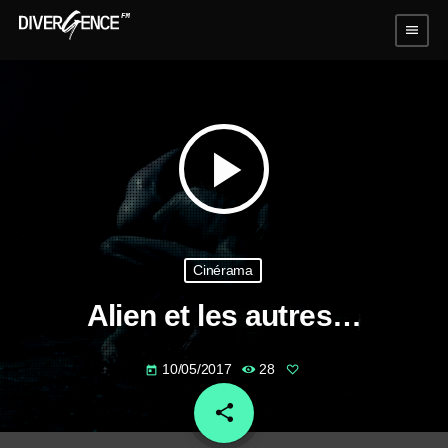
menu
play_arrow
Cinérama
Alien et les autres…
10/05/2017
28
today
share
email