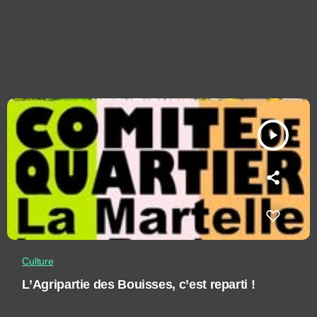
play_arrow
Culture
L’Agripartie des Bouisses, c’est reparti !