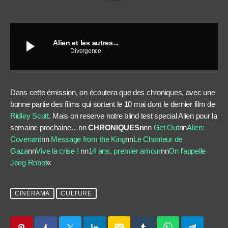
play_arrow
Alien et les autres...
Divergence
Dans cette émission, on écoutera que des chroniques, avec une
bonne partie des films qui sortent le 10 mai dont le dernier film de
Ridley Scott
. Mais on reserve notre blind test special Alien pour la
semaine prochaine…nn
CHRONIQUESn
nn
Get Out
nn
Alien:
Covenant
nn
Message from the King
nn
Le Chanteur de
Gaza
nn
Vive la crise !
nn
14 ans, premier amour
nn
On l’appelle
Jeeg Robot
«
CINÉRAMA
CULTURE
email