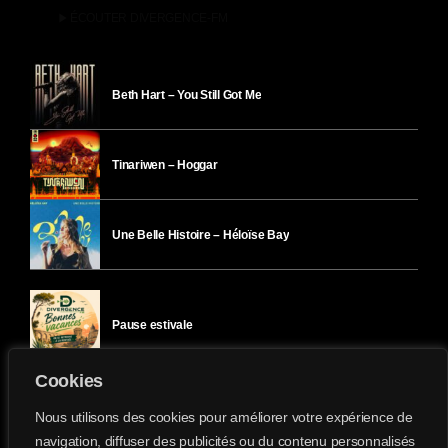
play_arrow
ÉCOUTER DIVERGENCE-FM
Beth Hart – You Still Got Me
Tinariwen – Hoggar
Une Belle Histoire – Héloïse Bay
Pause estivale
Cookies
Ici l’Ombre – mercredi 29 juillet
Nous utilisons des cookies pour améliorer votre expérience de
navigation, diffuser des publicités ou du contenu personnalisés