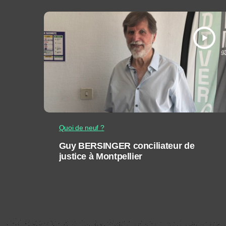
play_arrow
Quoi de neuf ?
Guy BERSINGER conciliateur de
justice à Montpellier