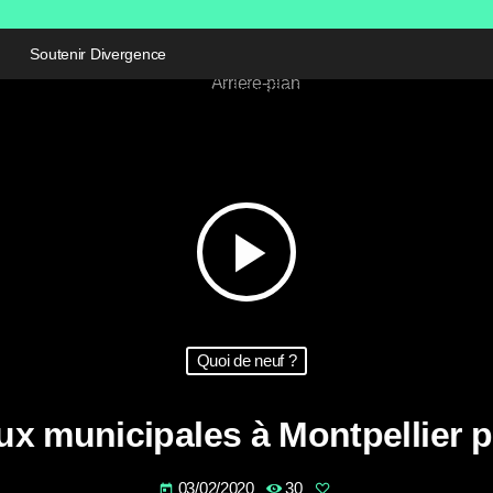
Soutenir Divergence
play_arrow
Quoi de neuf ?
 municipales à Montpellier pou
03/02/2020
30
today