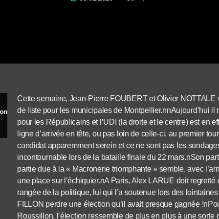
Cette semaine, Jean-Pierre FOUBERT et Olivier NOTTALE vont
de liste pour les municipales de Montpellier.nnAujourd’hui il r
Alex LARUE candidat aux municipales à Montpellier pour la droite et le centre
pour les Républicains et l’UDI (la droite et le centre) est en ef
ligne d’arrivée en tête, ou pas loin de celle-ci, au premier 
candidat apparemment serein et ce ne sont pas les sondages 
incontournable lors de la bataille finale du 22 mars.nSon par
partie due à la « Macronerie triomphante » semble, avec l’ar
une place sur l’échiquier.nA Paris, Alex LARUE doit regrett
rangée de la politique, lui qui l’a soutenue lors des lointaines
FILLON perdre une élection qu’il avait presque gagnée !nPou
Roussillon, l’élection ressemble de plus en plus à une sorte 