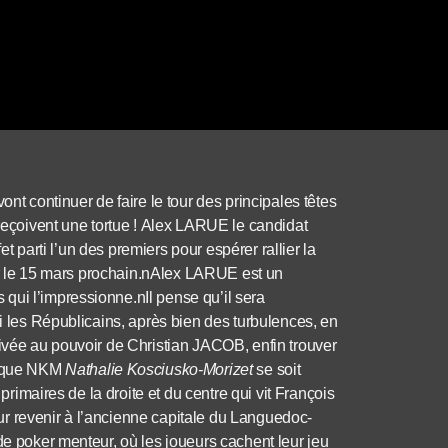
 continuer de faire le tour des principales têtes
eçoivent une tortue !
Alex LARUE le candidat
fet parti l’un des premiers pour espérer rallier la
tour le 15 mars prochain.nAlex LARUE est un
qui l’impressionne.nIl pense qu’il sera
ti les Républicains, après bien des turbulences, en
rivée au pouvoir de Christian JACOB, enfin trouver
é que NKM
Nathalie Kosciusko-Morizet
se soit
 primaires de la droite et du centre qui vit François
r revenir à l’ancienne capitale du Languedoc-
de poker menteur, où les joueurs cachent leur jeu