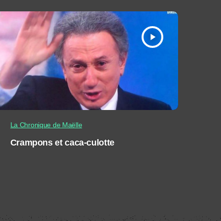
play_arrow
La Chronique de Maëlle
Crampons et caca-culotte