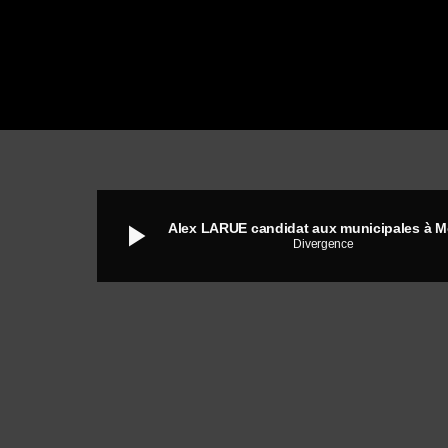
play_arrow
Divergence