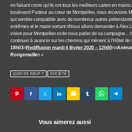
en faisant croire qu’ils ont tous les meilleurs cartes en mai
boulevard Pasteur au cœur de Montpellier, nous recevions 
qui semble compatible avec de nombreux autres prétendants,
extrêmes et le maire sortant.nNous allons demander à Ale
vision pour Montpellier et de nous parler de sa campagne…n
continuer à avancer sur les chemins qui mènent à l’Hôtel de v
18h03
n
Rediffusion mardi 4 février 2020 – 12h00
nn
Animati
Rongemaille
n »
QUOI DE NEUF ?
SOCIÉTÉ
email
Vous aimerez aussi