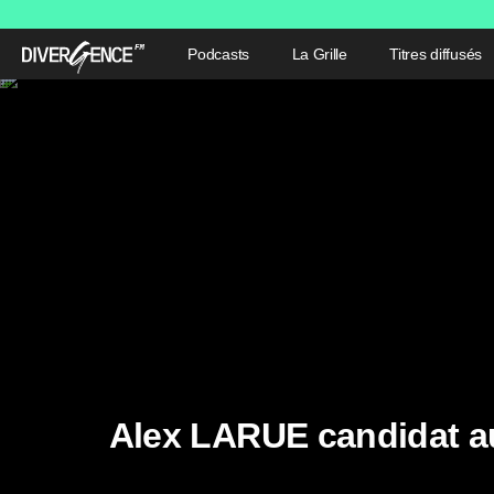
Podcasts
La Grille
Titres diffusés
Alex LARUE candidat aux