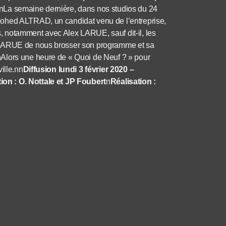
ns.nLa semaine dernière, dans nos studios du 24
Mohed ALTRAD, un candidat venu de l’entreprise,
 notamment avec Alex LARUE, sauf dit-il, les
x LARUE de nous brosser son programme et sa
Alors une heure de « Quoi de Neuf ? » pour
ille.nn
Diffusion lundi 3 février 2020 –
on : O. Nottale et JP Foubert
n
Réalisation :