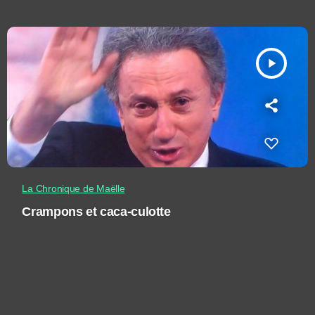
play_arrow
La Chronique de Maëlle
Crampons et caca-culotte