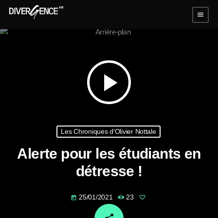
menu
play_arrow
Les Chroniques d'Olivier Nottale
Alerte pour les étudiants en
détresse !
25/01/2021
23
today
email