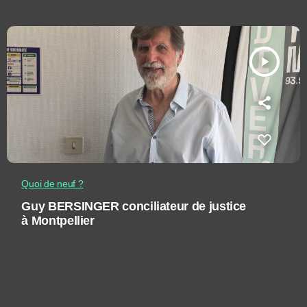
play_arrow
Quoi de neuf ?
Guy BERSINGER conciliateur de justice
à Montpellier