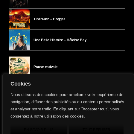
Tinariwen – Hoggar
Une Belle Histoire – Héloïse Bay
Pause estivale
Cookies
Ici l’Ombre – mercredi 29 juillet
Nous utilisons des cookies pour améliorer votre expérience de
navigation, diffuser des publicités ou du contenu personnalisés
et analyser notre trafic. En cliquant sur "Accepter tout", vous
Ici l’Ombre – mardi 28 juillet
consentez à notre utilisation des cookies.
Divergence-FM © 2022 Tous droits réservés.
Confidentialité
&
Mentions Légales
.
EN SAVOIR PLUS
TOUT REFUSER