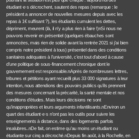
étudiant·e·s décrochent, sautent des repas (remarque : le
président a annoncer de nouvelles mesures depuis avec les
repas à 1€ suffisant ?), les étudiants cumulent les dettes,
dépriment, meurent (là, il n’y a plus rien à faire !)nSi nous ne
pouvons revenir en présentiel (quelques ébauches sont
annoncées, mais rien de solide avant la rentrée 2021 si j’ai bien
compris notre président à tous) présentiel dans des conditions
sanitaires adéquates à l’université, c’est tout d’abord à cause
d’une politique de sous-financement chronique dont le
gouvernement est responsable.nAprès de nombreuses lettres,
tribunes et pétitions ayant recueilli plus 33 000 signatures à leur
intention, nous attendions des pouvoirs publics qu’ils prennent
des mesures concernant la précarité, la santé mentale et nos
conditions d’études. Mais leurs décisions ne sont
qu’inappropriées et leurs arguments infantilisants.nEnviron un
quart des étudiant·e·s n’ont pas les outils pour suivre les
enseignements à distance, dans des logements parfois
insalubres..nDe fait, on estime qu’au moins un étudiant ou
étudiante sur cinq a décroché.nDepuis fin août, à la Rochelle, en