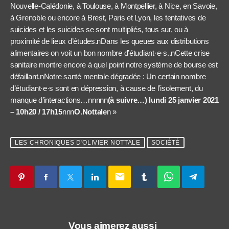
Nouvelle-Calédonie, à Toulouse, à Montpellier, à Nice, en Savoie,
à Grenoble ou encore à Brest, Paris et Lyon, les tentatives de
suicides et les suicides se sont multipliés, tous sur, ou à
proximité de lieux d’études.nDans les queues aux distributions
alimentaires on voit un bon nombre d’étudiant·e·s..nCette crise
sanitaire montre encore à quel point notre système de bourse est
défaillant.nNotre santé mentale dégradée : Un certain nombre
d’étudiant·e·s sont en dépression, à cause de l’isolement, du
manque d’interactions…nnnnn
(à suivre…) lundi 25 janvier 2021
– 10h20 / 17h15
nnn
O.Nottale
n »
LES CHRONIQUES D'OLIVIER NOTTALE
SOCIÉTÉ
email
Vous aimerez aussi