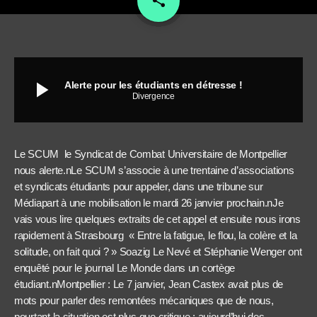
share
play_arrow
Alerte pour les étudiants en détresse !
Divergence
Le SCUM le Syndicat de Combat Universitaire de Montpellier
nous alerte.nLe SCUM s’associe à une trentaine d’associations
et syndicats étudiants pour appeler, dans une tribune sur
Médiapart à une mobilisation le mardi 26 janvier prochain.nJe
vais vous lire quelques extraits de cet appel et ensuite nous irons
rapidement à Strasbourg « Entre la fatigue, le flou, la colère et la
solitude, on fait quoi ? » Soazig Le Nevé et Stéphanie Wenger ont
enquêté pour le journal Le Monde dans un cortège
étudiant.nMontpellier : Le 7 janvier, Jean Castex avait plus de
mots pour parler des remontées mécaniques que de nous,
pourtant la situation est plus que critique : aujourd’hui des