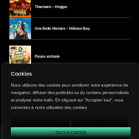
Tinariwen – Hoggar
Une Belle Histoire – Héloïse Bay
Pause estivale
Cookies
Ici l’Ombre – mercredi 29 juillet
Nous utilisons des cookies pour améliorer votre expérience de
navigation, diffuser des publicités ou du contenu personnalisés
et analyser notre trafic. En cliquant sur "Accepter tout", vous
Ici l’Ombre – mardi 28 juillet
consentez à notre utilisation des cookies.
Divergence-FM © 2022 Tous droits réservés.
Confidentialité
&
Mentions Légales
.
EN SAVOIR PLUS
TOUT REFUSER
TOUT ACCEPTER
Divergence FM
play_arrow
keyboard_arrow_right