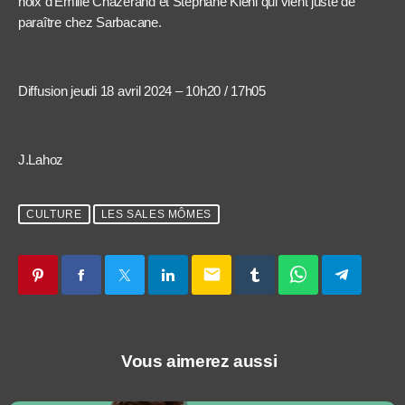
noix d’Émilie Chazerand et Stéphane Kiehl qui vient juste de
paraître chez Sarbacane.
Diffusion jeudi 18 avril 2024 – 10h20 / 17h05
J.Lahoz
CULTURE
LES SALES MÔMES
email
Vous aimerez aussi