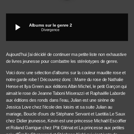
play_arrow
Albums sur le genre 2
Divergence
Aujourd’hui j’ai décidé de continuer ma petite liste non exhaustive
de livres jeunesse pour combattre les stéréotypes de genre.
Voici donc une sélection d’albums sur la couleur maudite rose et
notre garde robe ! Découvrez donc : Marre du rose de Nathalie
Hense et Ilya Green aux éditions Albin Michel, le petit Garçon qui
aimait le rose de Jeanne Taboni Miserazzi et Raphaëlle Laborde
aux éditions des ronds dans l’eau, Julian est une sirène de
Jessica Love chez l’école des loisirs et sa suite Julian au
mariage, Boucle d’ours de Stéphane Servant et Laetitia Le Saux
chez Didier jeunesse, Kevin est une princesse Michaël Escoffier
et Roland Garrigue chez P’tit Glénat et La princesse aux petites