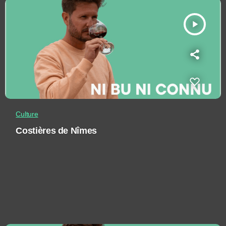
play_arrow
Culture
Costières de Nîmes