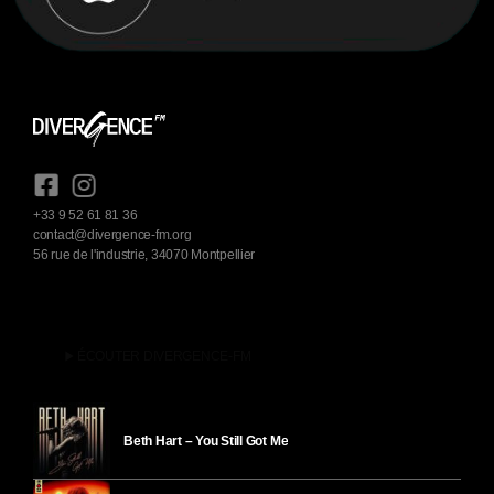
+33 9 52 61 81 36
contact@divergence-fm.org
56 rue de l'industrie, 34070 Montpellier
play_arrow
ÉCOUTER DIVERGENCE-FM
Beth Hart – You Still Got Me