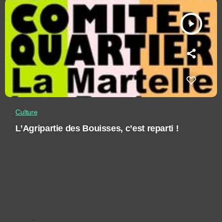
play_arrow
Culture
L’Agripartie des Bouisses, c’est reparti !