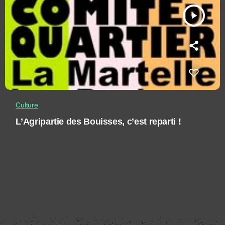
play_arrow
Culture
L’Agripartie des Bouisses, c’est reparti !