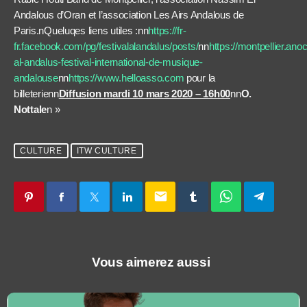
Andalous d’Oran et l’association Les Airs Andalous de
Paris.nQueluqes liens utiles :nn
https://fr-
fr.facebook.com/pg/festivalalandalus/posts/
nn
https://montpellier.anoc.
al-andalus-festival-international-de-musique-
andalouse
nn
https://www.helloasso.com
pour la
billeterienn
Diffusion mardi 10 mars 2020 – 16h00
nn
O.
Nottale
n »
CULTURE
ITW CULTURE
email
Vous aimerez aussi