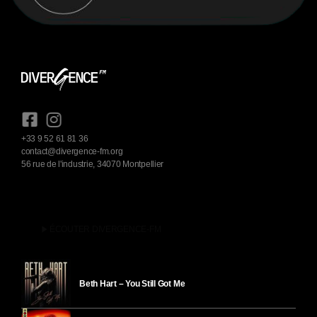
+33 9 52 61 81 36
contact@divergence-fm.org
56 rue de l'industrie, 34070 Montpellier
play_arrow
ÉCOUTER DIVERGENCE-FM
Beth Hart – You Still Got Me