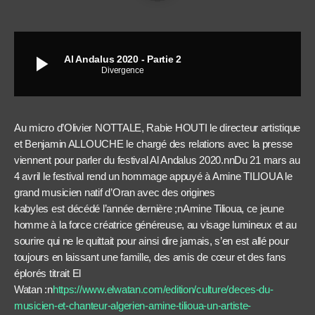
play_arrow
Al Andalus 2020 - Partie 2
Divergence
Au micro d’Olivier NOTTALE, Rabie HOUTI le directeur artistique
et Benjamin ALLOUCHE le chargé des relations avec la presse
viennent pour parler du festival Al Andalus 2020.nnDu 21 mars au
4 avril le festival rend un hommage appuyé à Amine TILIOUA le
grand musicien natif d’Oran avec des origines
kabyles
est
décédé l’année dernière ;nAmine Tilioua, ce jeune
homme à la force créatrice généreuse, au visage lumineux et au
sourire qui ne le quittait pour ainsi dire jamais, s’en est allé pour
toujours en laissant une famille, des amis de cœur et des fans
éplorés titrait El
Watan :n
https://www.elwatan.com/edition/culture/deces-du-
musicien-et-chanteur-algerien-amine-tilioua-un-artiste-