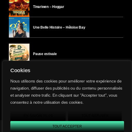
Tinariwen – Hoggar
Une Belle Histoire – Héloïse Bay
Pause estivale
Cookies
Ici l’Ombre – mercredi 29 juillet
Nous utilisons des cookies pour améliorer votre expérience de
navigation, diffuser des publicités ou du contenu personnalisés
et analyser notre trafic. En cliquant sur "Accepter tout", vous
Ici l’Ombre – mardi 28 juillet
consentez à notre utilisation des cookies.
Divergence-FM © 2022 Tous droits réservés.
Confidentialité
&
Mentions Légales
.
EN SAVOIR PLUS
TOUT REFUSER
TOUT ACCEPTER
Divergence FM
play_arrow
keyboard_arrow_right