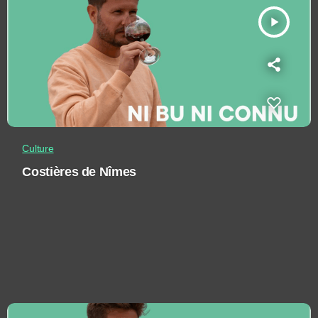
play_arrow
Culture
Costières de Nîmes