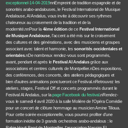
exceptionnel-14-04-2019
nnEmpreint de tradition espagnole et de
sonorités arabo-andalouses, le Festival International de Musique
Andalouse, Al Andalus, vous invite à découvrir ses rythmes
chaleureux au croisement de la tradition et de la
modernité.nnPour la
4
ème
édition
de ce
Festival International
de Musique Andalouse
, l’accent a été mis sur le croisement
des cultures et des générations, avec des musiciens et groupes
associant avec talent et harmonie, les
sonorités occidentales et
orientales
.nDe nombreux rendez-vous sont programmés,
avant, pendant et après le
Festival Al Andalus
grâce aux
associations et centres culturels de Montpellier.nDes expositions,
des conférences, des concerts, des ateliers pédagogiques et
bien d’autres animations ponctueront ce Festival.nRetrouvez les
ateliers, stages, Festival Off et concerts programmés durant le
Festival Al Andalus, sur la
page Facebook du festival
.nRendez-
vous le samedi 4 avril 2020 à la salle Molière de l’Opéra Comédie
pour un concert de clôture hommage au musicien Amine Tilioua.
Pour cette soirée exceptionnelle, vous pourrez profiter d’une
formation inédite de 3 grands orchestres arabo-andalous : le
Rabie Houti Band de Montpellier, l’association Nassim El