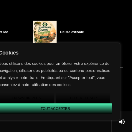
Got Me
Pause estivale
Cookies
Ici l’Ombre – mercredi 29 juillet
Nous utilisons des cookies pour améliorer votre expérience de
navigation, diffuser des publicités ou du contenu personnalisés
share
email
et analyser notre trafic. En cliquant sur "Accepter tout", vous
éloïse Bay
Ici l’Ombre – mardi 28 juillet
consentez à notre utilisation des cookies.
EN SAVOIR PLUS
TOUT REFUSER
TOUT ACCEPTER
volume_up