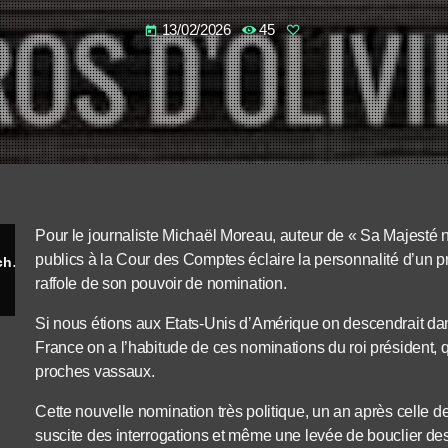
13/02/2026
45
today
Pour le journaliste Michaël Moreau, auteur de « Sa Majesté 
publics à la Cour des Comptes éclaire la personnalité d’un p
Ainsi donc le roi a nommé Amélie de Montchalin à la tête de la Cour… des Comptes
raffole de son pouvoir de nomination.
Si nous étions aux Etats-Unis d’Amérique on descendrait dan
France on a l’habitude de ces nominations du roi président, 
proches vassaux.
Cette nouvelle nomination très politique, un an après celle d
suscite des interrogations et même une levée de bouclier de