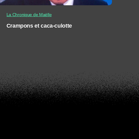
La Chronique de Maëlle
Crampons et caca-culotte