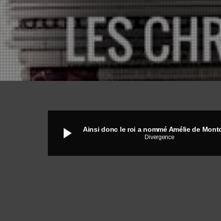
play_arrow
Divergence