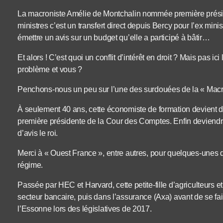
La macroniste Amélie de Montchalin nommée première prési
ministres c’est un transfert direct depuis Bercy pour l’ex mi
émettre un avis sur un budget qu’elle a participé à bâtir…
Et alors ! C’est quoi un conflit d’intérêt en droit ? Mais pas ic
problème et vous ?
Penchons-nous un peu sur l’une des surdouées de la « Macr
À seulement 40 ans, cette économiste de formation devient 
première présidente de la Cour des Comptes. Enfin deviendra à
d’avis le roi.
Merci à « Ouest France », entre autres, pour quelques-unes d
régime.
Passée par HEC et Harvard, cette petite-fille d’agriculteurs e
secteur bancaire, puis dans l’assurance (Axa) avant de se f
l’Essonne lors des législatives de 2017.