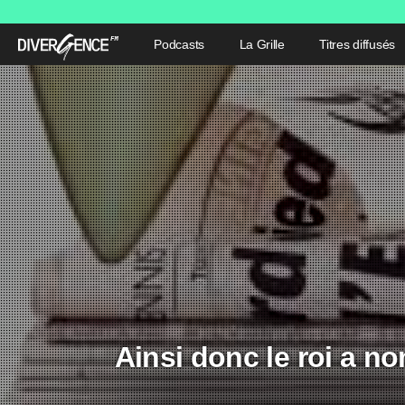
Podcasts
La Grille
Titres diffusés
Ainsi donc le roi a n