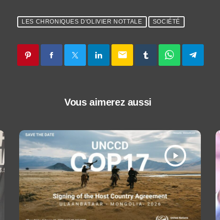
LES CHRONIQUES D'OLIVIER NOTTALE
SOCIÉTÉ
email
Vous aimerez aussi
play_arrow