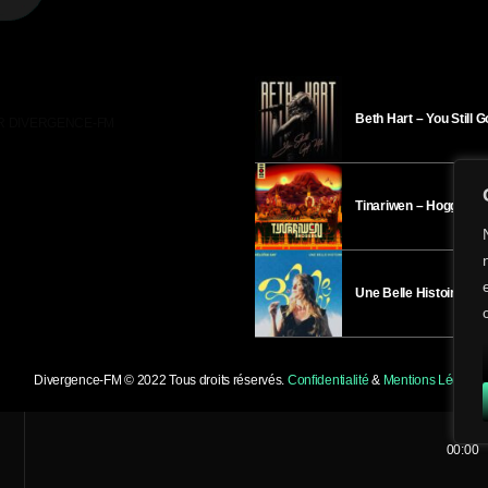
Beth Hart – You Still 
R DIVERGENCE-FM
Tinariwen – Hoggar
Une Belle Histoire – H
Divergence-FM © 2022 Tous droits réservés.
Confidentialité
&
Mentions Légales
.
00:00