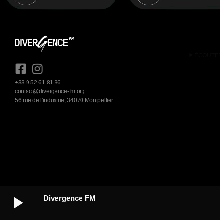
play_arrow
ÉCOUTE
+33 9 52 61 81 36
contact@divergence-fm.org
56 rue de l'industrie, 34070 Montpellier
play_arrow
Divergence FM