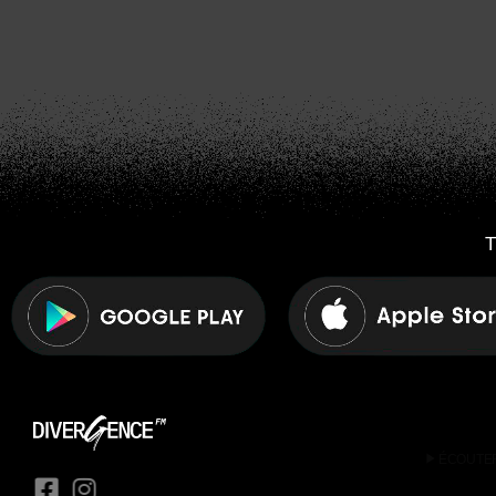
T
play_arrow
ÉCOUTE