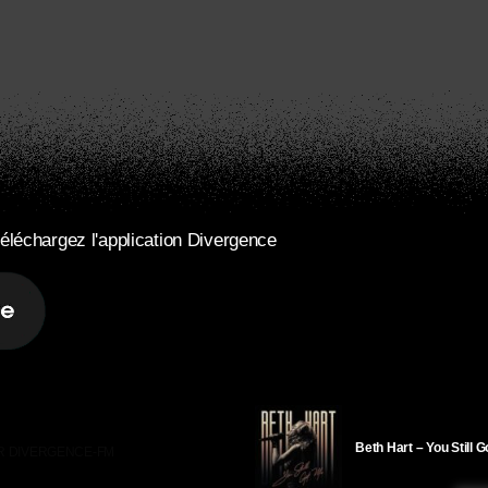
éléchargez l'application Divergence
Beth Hart – You Still 
R DIVERGENCE-FM