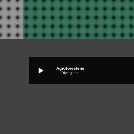
play_arrow
Agroforesterie
Divergence