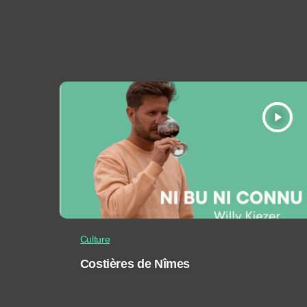
play_arrow
Culture
Costières de Nîmes