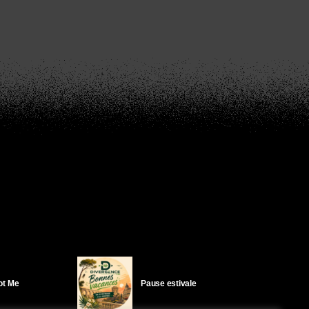
Got Me
Pause estivale