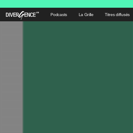
Podcasts
La Grille
Titres diffusés