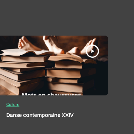
play_arrow
Culture
Danse contemporaine XXIV