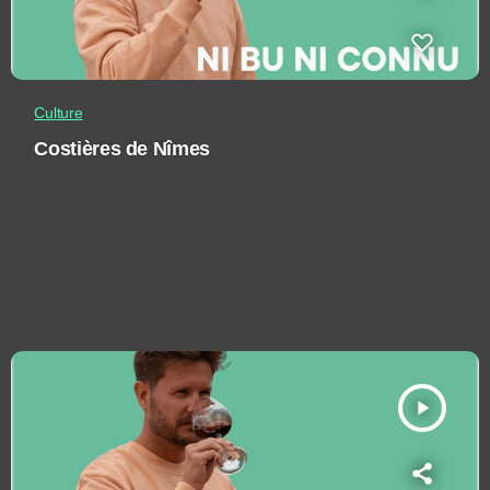
Culture
Costières de Nîmes
play_arrow