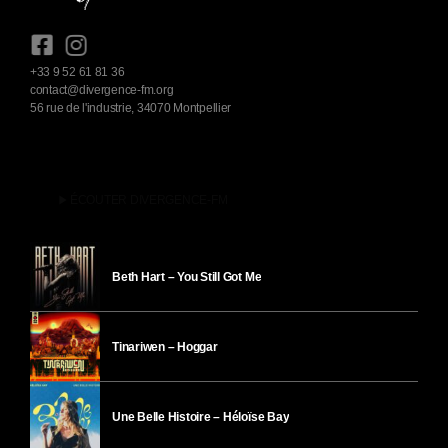
+33 9 52 61 81 36
contact@divergence-fm.org
56 rue de l'industrie, 34070 Montpellier
play_arrow
ÉCOUTER DIVERGENCE-FM
Beth Hart – You Still Got Me
Tinariwen – Hoggar
Une Belle Histoire – Héloïse Bay