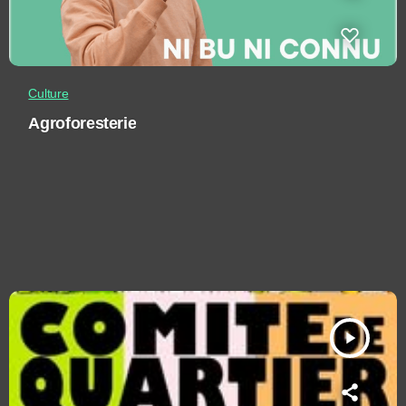
Culture
Agroforesterie
play_arrow