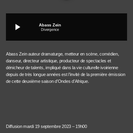
play_arrow
Abass Zein
Divergence
Abass Zein auteur dramaturge, metteur en scène, comédien,
danseur, directeur artistique, producteur de spectacles et
dénicheur de talents, impliqué dans la vie culturelle ivoirienne
depuis de très longue années est l’invité de la première émission
de cette deuxième saison d’Ondes d’Afrique.
Diffusion mardi 19 septembre 2023 – 19h00