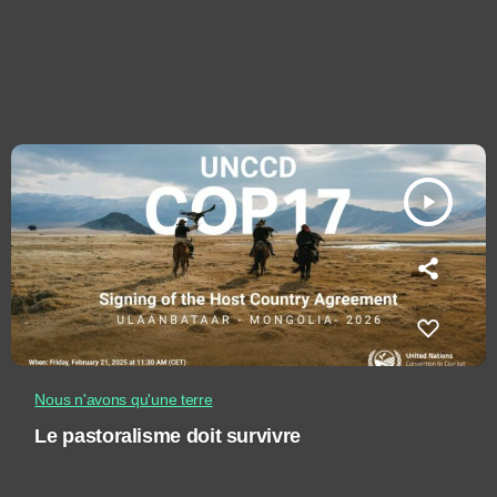
play_arrow
Nous n'avons qu'une terre
Le pastoralisme doit survivre