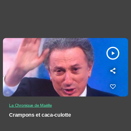
play_arrow
La Chronique de Maëlle
Crampons et caca-culotte