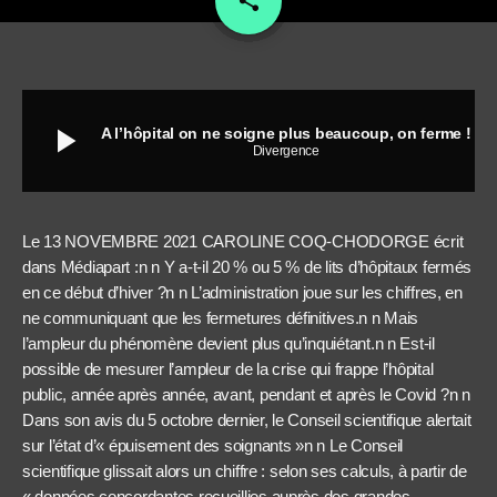
share
play_arrow
A l’hôpital on ne soigne plus beaucoup, on ferme !
Divergence
Le 13 NOVEMBRE 2021 CAROLINE COQ-CHODORGE écrit
dans Médiapart :n n Y a-t-il 20 % ou 5 % de lits d’hôpitaux fermés
en ce début d’hiver ?n n L’administration joue sur les chiffres, en
ne communiquant que les fermetures définitives.n n Mais
l’ampleur du phénomène devient plus qu’inquiétant.n n Est-il
possible de mesurer l’ampleur de la crise qui frappe l’hôpital
public, année après année, avant, pendant et après le Covid ?n n
Dans son avis du 5 octobre dernier, le Conseil scientifique alertait
sur l’état d’« épuisement des soignants »n n Le Conseil
scientifique glissait alors un chiffre : selon ses calculs, à partir de
« données concordantes recueillies auprès des grandes