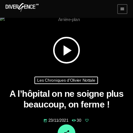
menu
play_arrow
Les Chroniques d'Olivier Nottale
A l’hôpital on ne soigne plus
beaucoup, on ferme !
23/11/2021
30
today
email