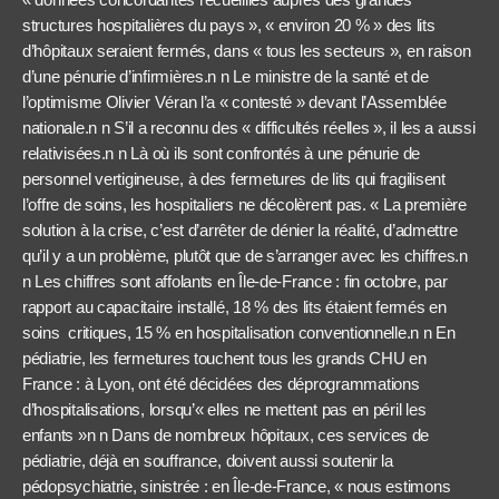
structures hospitalières du pays », « environ 20 % » des lits
d’hôpitaux seraient fermés, dans « tous les secteurs », en raison
d’une pénurie d’infirmières.n n Le ministre de la santé et de
l’optimisme Olivier Véran l’a « contesté » devant l’Assemblée
nationale.n n S’il a reconnu des « difficultés réelles », il les a aussi
relativisées.n n Là où ils sont confrontés à une pénurie de
personnel vertigineuse, à des fermetures de lits qui fragilisent
l’offre de soins, les hospitaliers ne décolèrent pas. « La première
solution à la crise, c’est d’arrêter de dénier la réalité, d’admettre
qu’il y a un problème, plutôt que de s’arranger avec les chiffres.n
n Les chiffres sont affolants en Île-de-France : fin octobre, par
rapport au capacitaire installé, 18 % des lits étaient fermés en
soins critiques, 15 % en hospitalisation conventionnelle.n n En
pédiatrie, les fermetures touchent tous les grands CHU en
France : à Lyon, ont été décidées des déprogrammations
d’hospitalisations, lorsqu’« elles ne mettent pas en péril les
enfants »n n Dans de nombreux hôpitaux, ces services de
pédiatrie, déjà en souffrance, doivent aussi soutenir la
pédopsychiatrie, sinistrée : en Île-de-France, « nous estimons