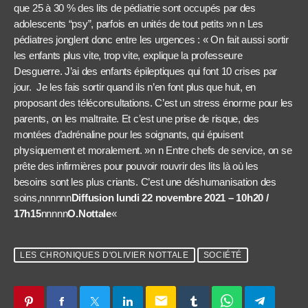
que 25 à 30 % des lits de pédiatrie sont occupés par des
adolescents “psy”, parfois en unités de tout petits »n n Les
pédiatres jonglent donc entre les urgences : « On fait aussi sortir
les enfants plus vite, trop vite, explique la professeure
Desguerre. J’ai des enfants épileptiques qui font 10 crises par
jour. Je les fais sortir quand ils n’en font plus que huit, en
proposant des téléconsultations. C’est un stress énorme pour les
parents, on les maltraite. Et c’est une prise de risque, des
montées d’adrénaline pour les soignants, qui épuisent
physiquement et moralement. »n n Entre chefs de service, on se
prête des infirmières pour pouvoir rouvrir des lits là où les
besoins sont les plus criants. C’est une déshumanisation des
soins,nnnnnn
Diffusion lundi 22 novembre 2021 – 10h20 /
17h15
nnnnn
O.Nottale
«
LES CHRONIQUES D'OLIVIER NOTTALE
SOCIÉTÉ
email