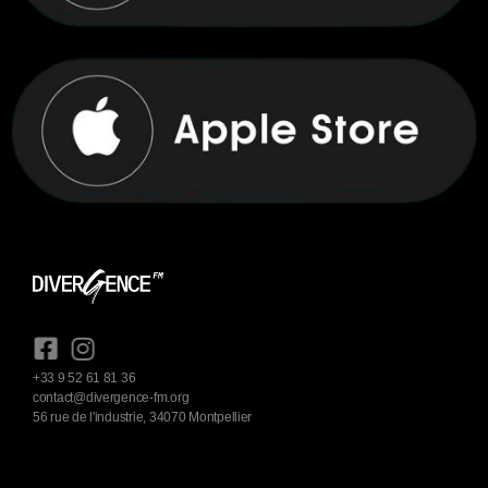
+33 9 52 61 81 36
contact@divergence-fm.org
56 rue de l'industrie, 34070 Montpellier