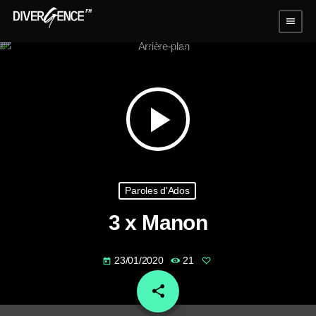
menu
play_arrow
Paroles d'Ados
3 x Manon
23/01/2020
21
today
share
email