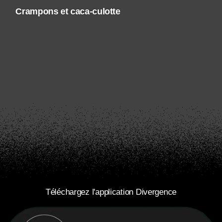
Crampons et caca-culotte
Téléchargez l'application Divergence