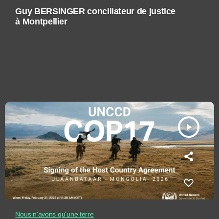
Guy BERSINGER conciliateur de justice
à Montpellier
play_arrow
Nous n'avons qu'une terre