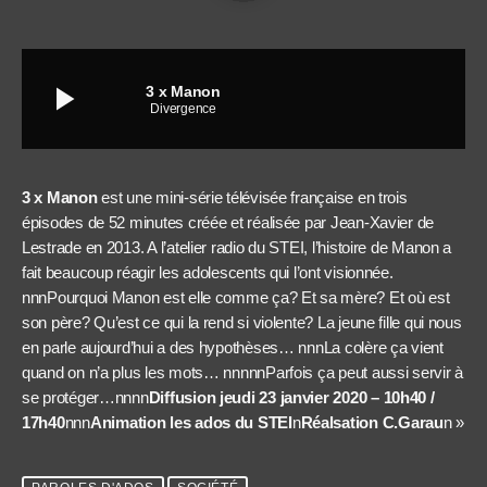
play_arrow
3 x Manon
Divergence
3 x Manon
est une mini-série télévisée française en trois
épisodes de 52 minutes créée et réalisée par Jean-Xavier de
Lestrade en 2013. A l’atelier radio du STEI, l’histoire de Manon a
fait beaucoup réagir les adolescents qui l’ont visionnée.
nnnPourquoi Manon est elle comme ça? Et sa mère? Et où est
son père? Qu’est ce qui la rend si violente? La jeune fille qui nous
en parle aujourd’hui a des hypothèses… nnnLa colère ça vient
quand on n’a plus les mots… nnnnnParfois ça peut aussi servir à
se protéger…nnnn
Diffusion jeudi 23 janvier 2020 – 10h40 /
17h40
nnn
Animation les ados du STEI
n
Réalsation C.Garau
n »