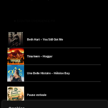
play_arrow
ÉCOUTER DIVERGENCE-FM
Beth Hart – You Still Got Me
Tinariwen – Hoggar
Une Belle Histoire – Héloïse Bay
Pause estivale