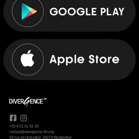
+33 9 52 61 81 36
contact@divergence-fm.org
56 rue de l'industrie, 34070 Montpellier