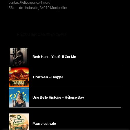
contact@divergence-fm.org
56 rue de l'industrie, 34070 Montpellier
play_arrow
ÉCOUTER DIVERGENCE-FM
Beth Hart – You Still Got Me
Tinariwen – Hoggar
Une Belle Histoire – Héloïse Bay
Pause estivale