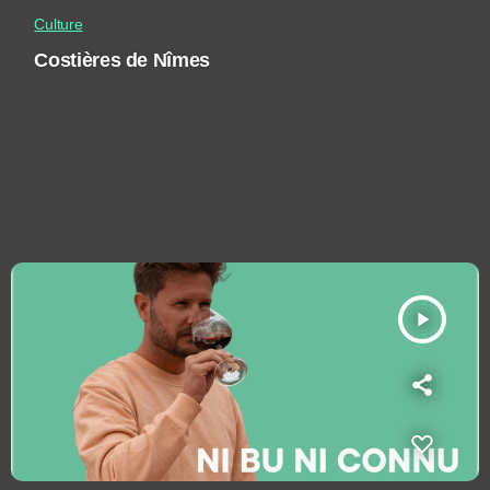
Culture
Costières de Nîmes
play_arrow