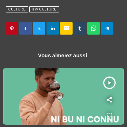
CULTURE
ITW CULTURE
email
Vous aimerez aussi
play_arrow