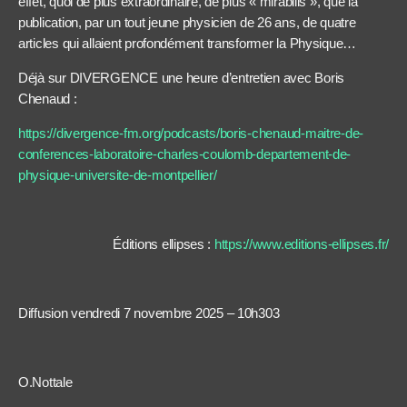
effet, quoi de plus extraordinaire, de plus « mirabilis », que la
publication, par un tout jeune physicien de 26 ans, de quatre
articles qui allaient profondément transformer la Physique…
Déjà sur DIVERGENCE une heure d’entretien avec Boris
Chenaud :
https://divergence-fm.org/podcasts/boris-chenaud-maitre-de-
conferences-laboratoire-charles-coulomb-departement-de-
physique-universite-de-montpellier/
Éditions ellipses :
https://www.editions-ellipses.fr/
Diffusion vendredi 7 novembre 2025 – 10h303
O.Nottale