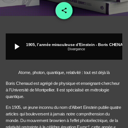
share
email
1
play_arrow
1905, l’année miraculeuse d’Einstein - Boris CHENAUD
Divergence
Atome, photon, quantique, relativité : tout est déjà là
Boris Chenaud est agrégé de physique et enseignant-chercheur
à l’Université de Montpellier. Il est spécialisé en métrologie
quantique.
En 1905, un jeune inconnu du nom d’Albert Einstein publie quatre
articles qui bouleversent à jamais notre compréhension du
monde. Du mouvement brownien à l’effet photoélectrique, de la
relativité restreinte à la célèbre équation E=mc², cette année «