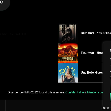
Beth Hart – You Still 
R DIVERGENCE-FM
Tinariwen – Hoggar
Une Belle Histoire – H
Divergence-FM © 2022 Tous droits réservés.
Confidentialité
&
Mentions Légales
.
00:00