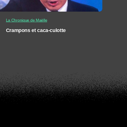
La Chronique de Maëlle
Crampons et caca-culotte