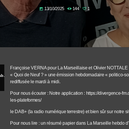
13/10/2025
144
1
today
Françoise VERNA pour La Marseillaise et Olivier NOTTAL
« Quoi de Neuf ? » une émission hebdomadaire « politico-soci
Boris Chenaud – Maître de conférences, Laboratoire Charles Coulomb – Département de Physique, Université de Montpellier
rediffusée le mardi à midi.
Pour nous écouter : Notre application : https://divergence-fm
les-plateformes/
le DAB+ (la radio numérique terrestre) et bien sûr sur notre s
Pour nous lire : un résumé papier dans La Marseille hebdo d’O