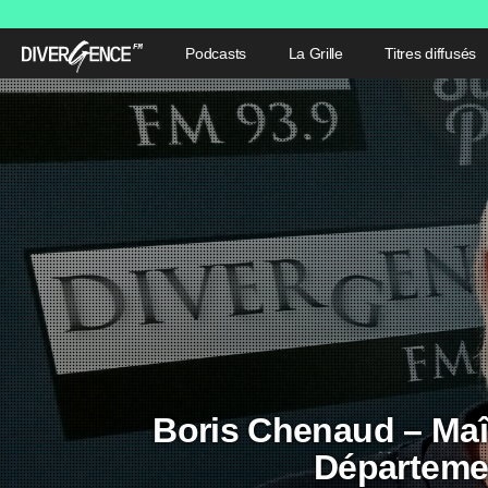
Podcasts
La Grille
Titres diffusés
Boris Chenaud – Maî
Départemen