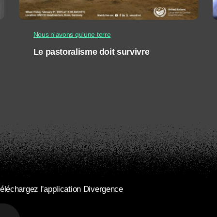
Nous n'avons qu'une terre
Le pastoralisme doit survivre
éléchargez l'application Divergence