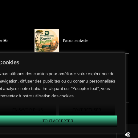
Got Me
Pause estivale
Cookies
Ici l’Ombre – mercredi 29 juillet
Nous utilisons des cookies pour améliorer votre expérience de
navigation, diffuser des publicités ou du contenu personnalisés
share
email
et analyser notre trafic. En cliquant sur "Accepter tout", vous
1
éloïse Bay
Ici l’Ombre – mardi 28 juillet
consentez à notre utilisation des cookies.
EN SAVOIR PLUS
TOUT REFUSER
TOUT ACCEPTER
volume_up