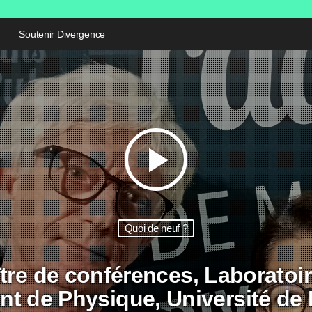
Soutenir Divergence
play_arrow
Quoi de neuf ?
tre de conférences, Laboratoi
t de Physique, Université de 