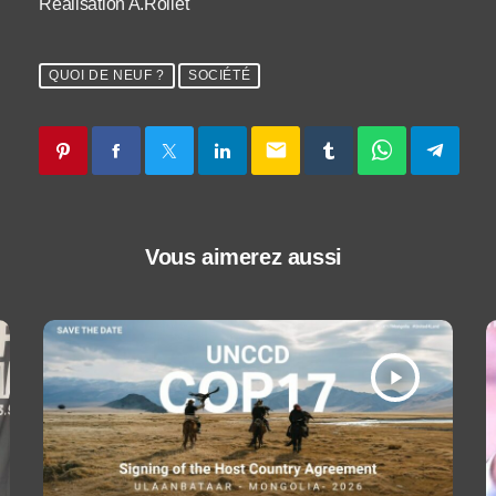
Réalisation A.Rollet
QUOI DE NEUF ?
SOCIÉTÉ
email
Vous aimerez aussi
play_arrow