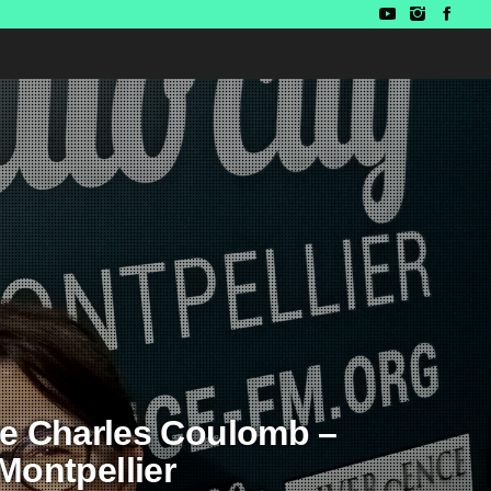
re Charles Coulomb –
Montpellier