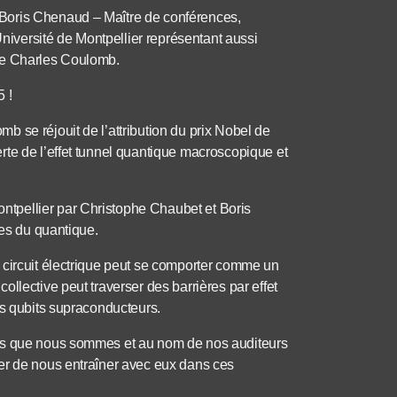
Boris Chenaud – Maître de conférences,
versité de Montpellier représentant aussi
re Charles Coulomb.
 !
 se réjouit de l’attribution du prix Nobel de
rte de l’effet tunnel quantique macroscopique et
tpellier par Christophe Chaubet et Boris
res du quantique.
 circuit électrique peut se comporter comme un
llective peut traverser des barrières par effet
es qubits supraconducteurs.
nes que nous sommes et au nom de nos auditeurs
er de nous entraîner avec eux dans ces