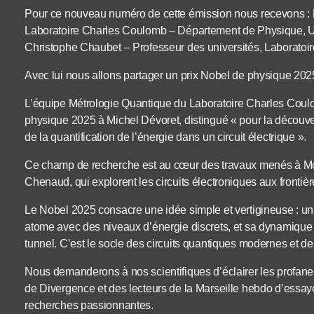
Pour ce nouveau numéro de cette émission nous recevons : 
Laboratoire Charles Coulomb – Département de Physique, Uni
Christophe Chaubet – Professeur des universités, Laboratoi
Avec lui nous allons partager un prix Nobel de physique 2025
L’équipe Métrologie Quantique du Laboratoire Charles Coulomb
physique 2025 à Michel Dévoret, distingué « pour la découve
de la quantification de l’énergie dans un circuit électrique ».
Ce champ de recherche est au cœur des travaux menés à Mon
Chenaud, qui explorent les circuits électroniques aux frontiè
Le Nobel 2025 consacre une idée simple et vertigineuse : un
atome avec des niveaux d’énergie discrets, et sa dynamique co
tunnel. C’est le socle des circuits quantiques modernes et d
Nous demanderons à nos scientifiques d’éclairer les profa
de Divergence et des lecteurs de la Marseille hebdo d’essay
recherches passionnantes.