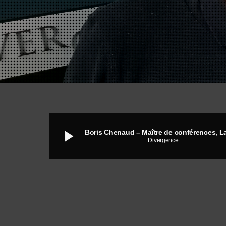
play_arrow
Divergence