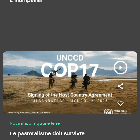
à Montpellier
play_arrow
Nous n'avons qu'une terre
Le pastoralisme doit survivre