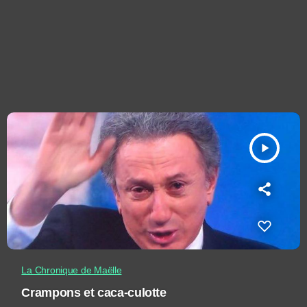
play_arrow
La Chronique de Maëlle
Crampons et caca-culotte