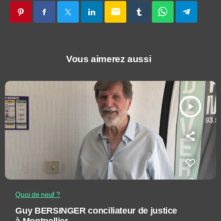
email
Vous aimerez aussi
play_arrow
Quoi de neuf ?
Guy BERSINGER conciliateur de justice