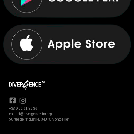
+33 9 52 61 81 36
contact@divergence-fm.org
56 rue de l'industrie, 34070 Montpellier