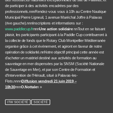
de participer à des activités encadrées par des
professionnels.nnnRendez-vous vous à 10h au Centre Nautique
Municipal Pierre Ligneuil, 1 avenue Maréchal Joffre à Palavas
(rive gauche).nnnInscriptions et informations sur :
www.paddlecup.fr
nnn
Une action solidaire
nnTout en se faisant
plaisir, les participants participant à la Paddle Cup contribueront à
la collecte de fonds que le Rotary Club Montpellier Méditerranée
organise grâce à cet événement, et agiront en faveur de notre
opération de solidarité.nnNotre objectif principal cette année est
d’acheter un matériel destiné aux activités de formation au
sauvetage en mer dispensées par la SNSM (Société Nationale
de Sauvetage en Mer), et par son Centre de Formation et
d’Intervention de l’Hérault, situé à Palavas-les-
Flots.nnnn
Diffusion vendredi 21 juin 2019 –
10h30
nnn
O.Nottale
n »
ITW SOCIÉTÉ
SOCIÉTÉ