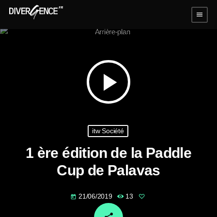
menu
play_arrow
itw Société
1 ère édition de la Paddle
Cup de Palavas
21/06/2019
13
today
email