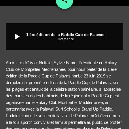
share
play_arrow
1 ère édition de la Paddle Cup de Palavas
Divergence
Au micro d’Olivier Nottale, Sylvie Fabre, Présidente du Rotary
Club de Montpellier Méditerranée, pour nous parler de la 1 ère
édition de la Paddle Cup de Palavas.nnnLe 23 juin 2019 se
déroulera la première édition de la Paddle Cup de Palavas, sur
les plages et canaux de la célèbre station balnéaire, si appréciée
des touristes et des habitants de la région.nnLa Paddle Cup est
organisée par le Rotary Club Montpellier Méditerranée, en
partenariat avec la Palawaï Surf School & Stand Up Paddle,
Paddle et avec le soutien de la ville de Palavas.nCet événement
à la fois sportif, convivial et familial permettra au public de profiter
des ressources naturelles exceptionnelles du site de Palavas, et