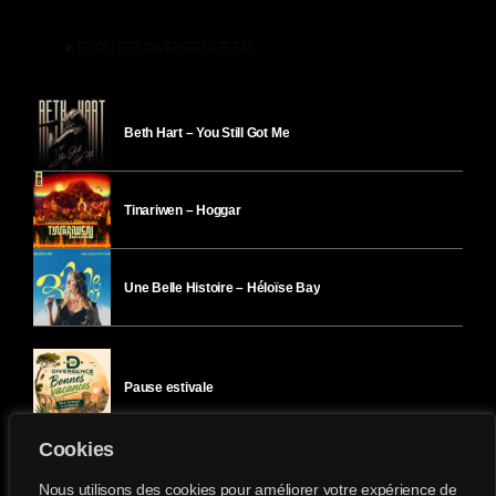
play_arrow
ÉCOUTER DIVERGENCE-FM
Beth Hart – You Still Got Me
Tinariwen – Hoggar
Une Belle Histoire – Héloïse Bay
Pause estivale
Cookies
Ici l’Ombre – mercredi 29 juillet
Nous utilisons des cookies pour améliorer votre expérience de