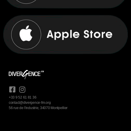
+33 9 52 61 81 36
contact@divergence-fm.org
56 rue de l'industrie, 34070 Montpellier