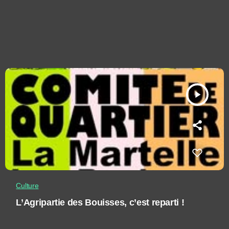
play_arrow
Culture
L’Agripartie des Bouisses, c’est reparti !