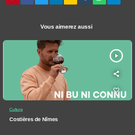
Vous aimerez aussi
play_arrow
Culture
Costières de Nîmes