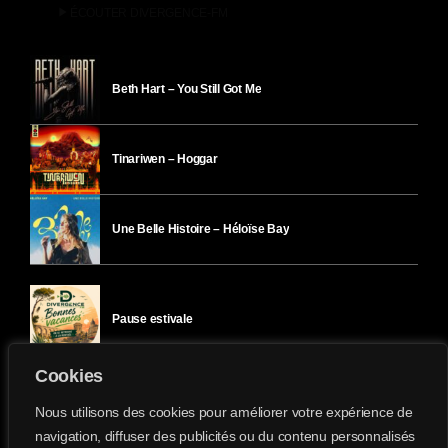
play_arrow
ÉCOUTER DIVERGENCE-FM
Beth Hart – You Still Got Me
Tinariwen – Hoggar
Une Belle Histoire – Héloïse Bay
Pause estivale
Cookies
Ici l’Ombre – mercredi 29 juillet
Nous utilisons des cookies pour améliorer votre expérience de
navigation, diffuser des publicités ou du contenu personnalisés