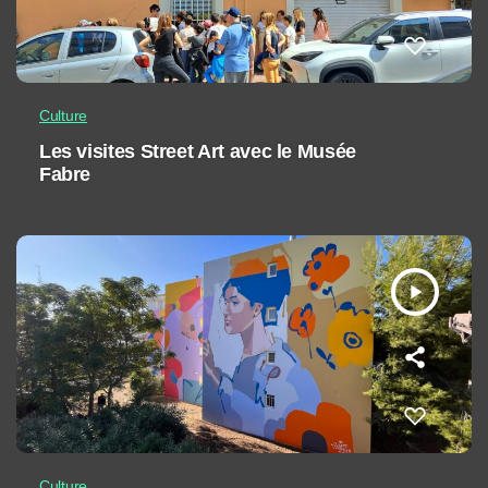
Culture
Les visites Street Art avec le Musée
Fabre
play_arrow
Culture