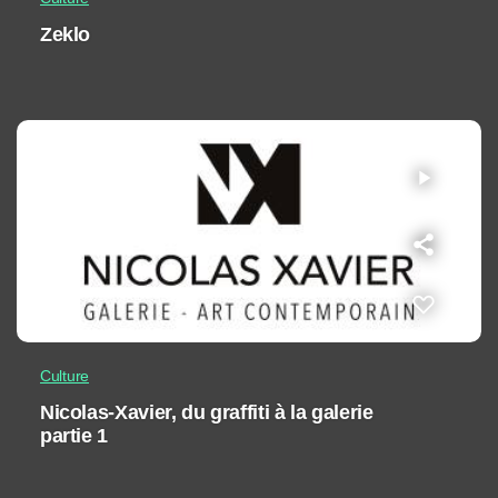
Zeklo
play_arrow
Culture
Nicolas-Xavier, du graffiti à la galerie
partie 1