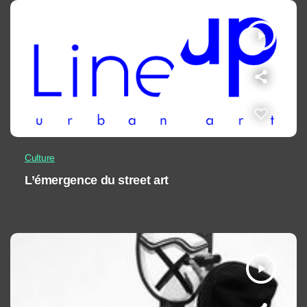
play_arrow
Culture
L’émergence du street art
play_arrow