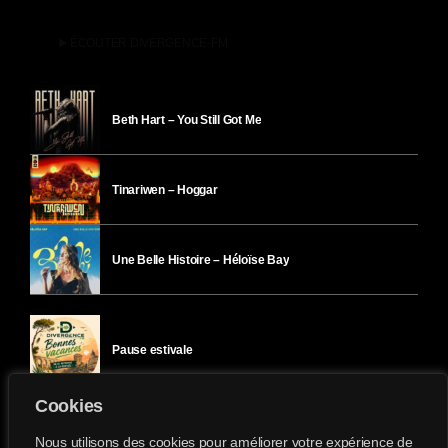
play_arrow
ÉCOUTER DIVERGENCE-FM
Beth Hart – You Still Got Me
Tinariwen – Hoggar
Une Belle Histoire – Héloïse Bay
Pause estivale
Cookies
Ici l’Ombre – mercredi 29 juillet
Nous utilisons des cookies pour améliorer votre expérience de