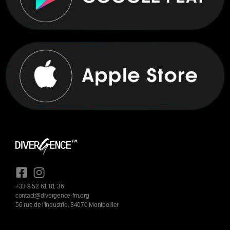
+33 9 52 61 81 36
contact@divergence-fm.org
56 rue de l'industrie, 34070 Montpellier