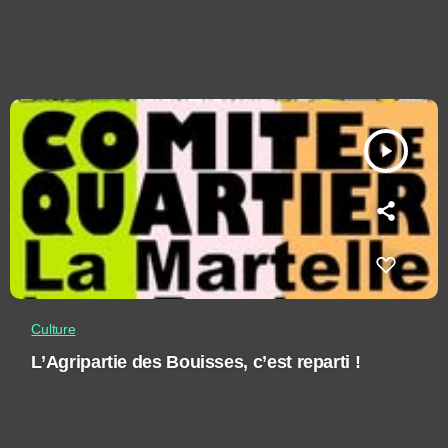
play_arrow
Culture
L’Agripartie des Bouisses, c’est reparti !