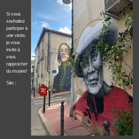
Si vous
souhaitez
participer à
une visite,
je vous
invite à
vous
rapprocher
du musée!
Site :