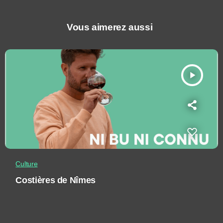
Vous aimerez aussi
play_arrow
Culture
Costières de Nîmes