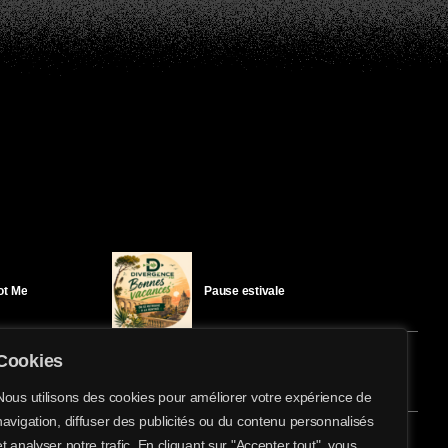
Got Me
Pause estivale
Cookies
Ici l’Ombre – mercredi 29 juillet
Nous utilisons des cookies pour améliorer votre expérience de
navigation, diffuser des publicités ou du contenu personnalisés
share
email
et analyser notre trafic. En cliquant sur "Accepter tout", vous
2