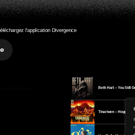
éléchargez l'application Divergence
Beth Hart – You Still 
R DIVERGENCE-FM
Tinariwen – Hoggar