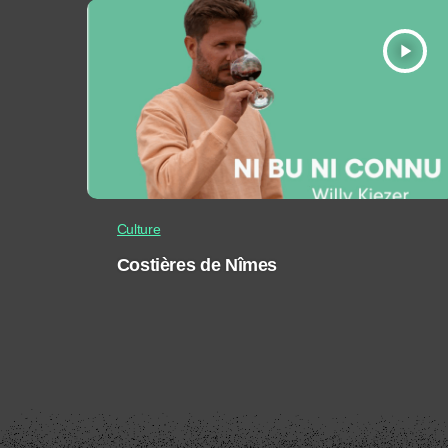
play_arrow
Culture
Costières de Nîmes