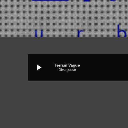
play_arrow
Terrain Vague
Divergence