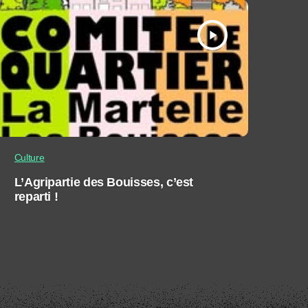
play_arrow
Culture
L’Agripartie des Bouisses, c’est
reparti !