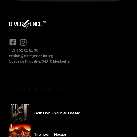
+33 9 52 61 81 36
contact@divergence-fm.org
56 rue de l'industrie, 34070 Montpellier
play_arrow
ÉCOUTER DIVERGENCE-FM
Beth Hart – You Still Got Me
Tinariwen – Hoggar