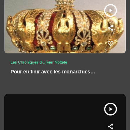
play_arrow
Les Chroniques d'Olivier Nottale
Pour en finir avec les monarchies…
play_arrow