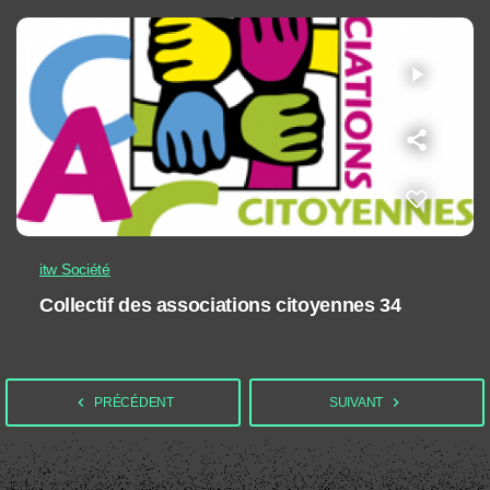
play_arrow
itw Société
Collectif des associations citoyennes 34
navigate_before
navigate_next
PRÉCÉDENT
SUIVANT