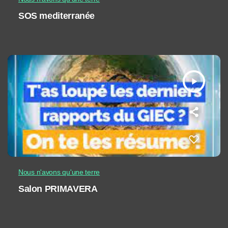
SOS mediterranée
play_arrow
Nous n'avons qu'une terre
Salon PRIMAVERA