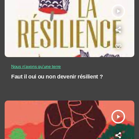
play_arrow
Nous n'avons qu'une terre
Faut il oui ou non devenir résilient ?
play_arrow