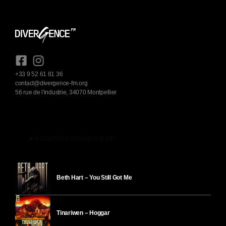
+33 9 52 61 81 36
contact@divergence-fm.org
56 rue de l'industrie, 34070 Montpellier
play_arrow
ÉCOUTER DIVERGENCE-FM
Beth Hart – You Still Got Me
Tinariwen – Hoggar