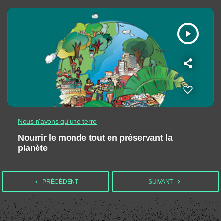
play_arrow
Nous n'avons qu'une terre
Nourrir le monde tout en préservant la
planète
navigate_before
navigate_next
PRÉCÉDENT
SUIVANT