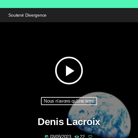
Soutenir Divergence
play_arrow
Nous n'avons qu'une terre
Denis Lacroix
03/05/2023
22
today