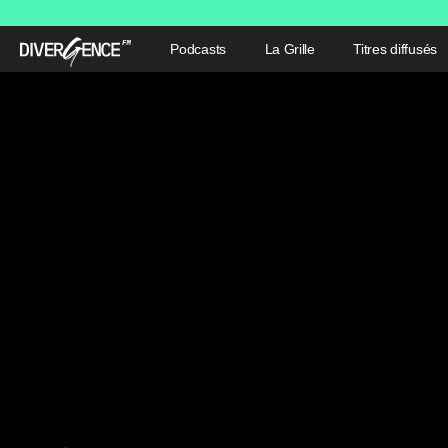
Podcasts
La Grille
Titres diffusés