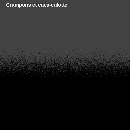
Crampons et caca-culotte