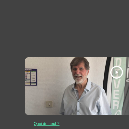
play_arrow
Quoi de neuf ?