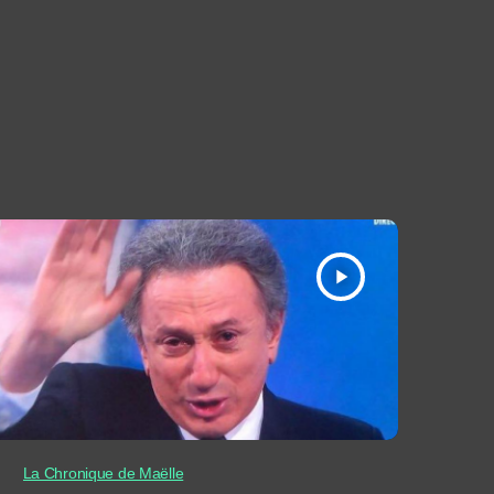
play_arrow
La Chronique de Maëlle