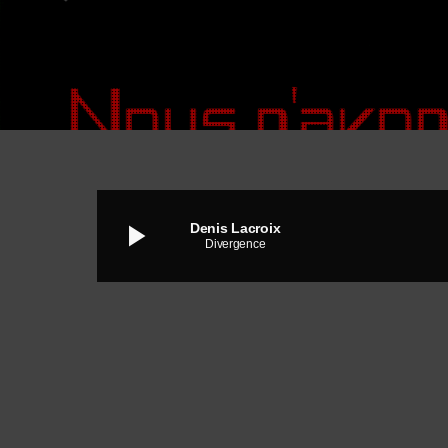
play_arrow
Denis Lacroix
Divergence