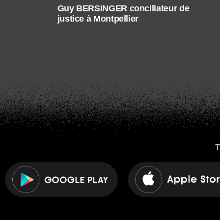
Guy BERSINGER conciliateur de
justice à Montpellier
T