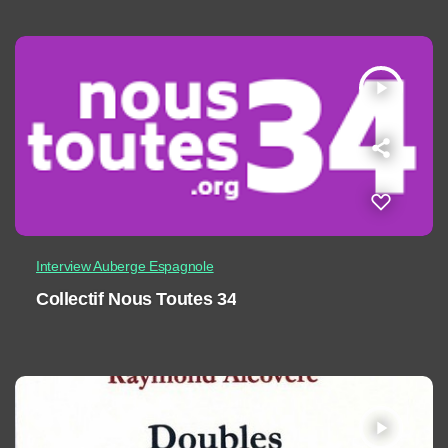
play_arrow
Interview Auberge Espagnole
Collectif Nous Toutes 34
play_arrow