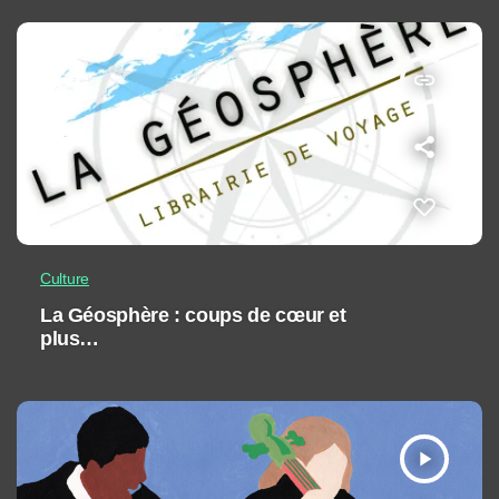
insert_link
Culture
La Géosphère : coups de cœur et
plus…
play_arrow