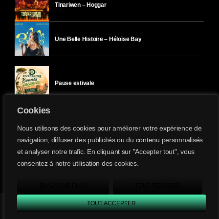
Tinariwen – Hoggar
Une Belle Histoire – Héloïse Bay
Pause estivale
Cookies
Ici l’Ombre – mercredi 29 juillet
Nous utilisons des cookies pour améliorer votre expérience de
navigation, diffuser des publicités ou du contenu personnalisés
et analyser notre trafic. En cliquant sur "Accepter tout", vous
Ici l’Ombre – mardi 28 juillet
consentez à notre utilisation des cookies.
Divergence-FM © 2022 Tous droits réservés.
Confidentialité
&
Mentions Légales
.
EN SAVOIR PLUS
TOUT REFUSER
TOUT ACCEPTER
Divergence FM
play_arrow
keyboard_arrow_right