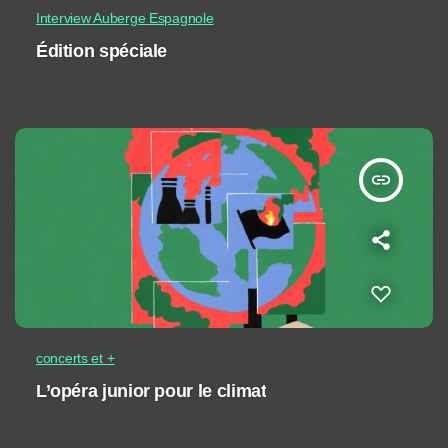
Interview Auberge Espagnole
Édition spéciale
insert_link
concerts et +
L’opéra junior pour le climat