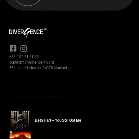
+33 9 52 61 81 36
contact@divergence-fm.org
56 rue de l'industrie, 34070 Montpellier
play_arrow
ÉCOUTER DIVERGENCE-FM
Beth Hart – You Still Got Me