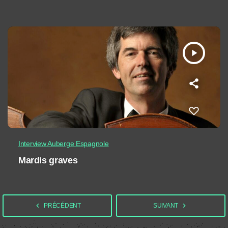
play_arrow
Interview Auberge Espagnole
Mardis graves
navigate_before
navigate_next
PRÉCÉDENT
SUIVANT