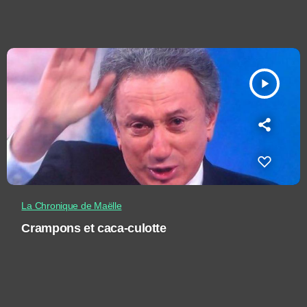
play_arrow
La Chronique de Maëlle
Crampons et caca-culotte