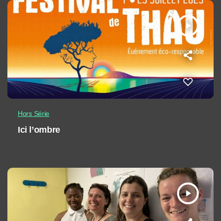
play_arrow
Hors Série
Ici l’ombre
play_arrow