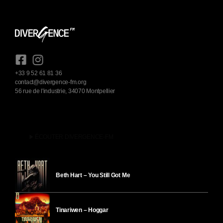
+33 9 52 61 81 36
contact@divergence-fm.org
56 rue de l'industrie, 34070 Montpellier
play_arrow
ÉCOUTER DIVERGENCE-FM
Beth Hart – You Still Got Me
Tinariwen – Hoggar