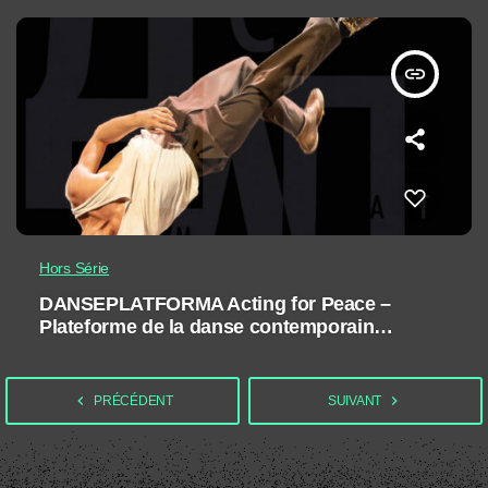
insert_link
Hors Série
DANSEPLATFORMA Acting for Peace –
Plateforme de la danse contemporaine |
Europe de l’Est
navigate_before
navigate_next
PRÉCÉDENT
SUIVANT