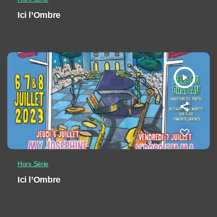
Ici l’Ombre
play_arrow
Hors Série
Ici l’Ombre