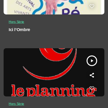
Hors Série
Ici l’Ombre
play_arrow
Hors Série