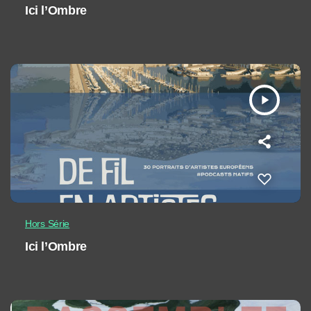
Ici l’Ombre
play_arrow
Hors Série
Ici l’Ombre