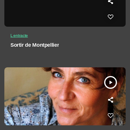
L entracte
Sortir de Montpellier
play_arrow