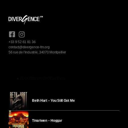
+33 9 52 61 81 36
contact@divergence-fm.org
56 rue de l'industrie, 34070 Montpellier
play_arrow
ÉCOUTER DIVERGENCE-FM
Beth Hart – You Still Got Me
Tinariwen – Hoggar