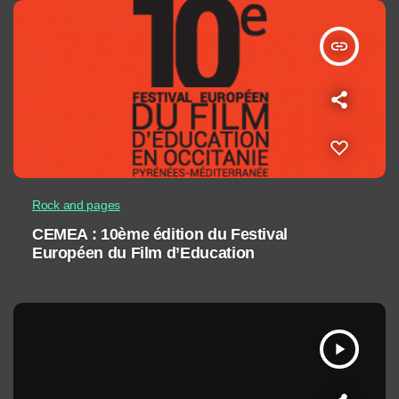
insert_link
Rock and pages
CEMEA : 10ème édition du Festival
Européen du Film d’Education
play_arrow