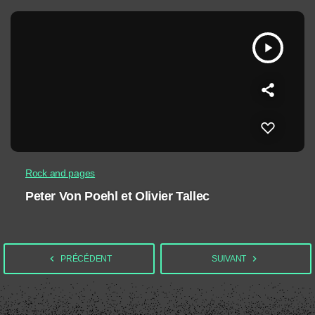
play_arrow
Rock and pages
Peter Von Poehl et Olivier Tallec
navigate_before
navigate_next
PRÉCÉDENT
SUIVANT