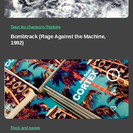
Sous les chansons l'histoire
Bombtrack (Rage Against the Machine,
1992)
play_arrow
Rock and pages