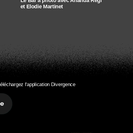
Le Bar à photo avec Ananda Regi
et Elodie Martinet
éléchargez l'application Divergence