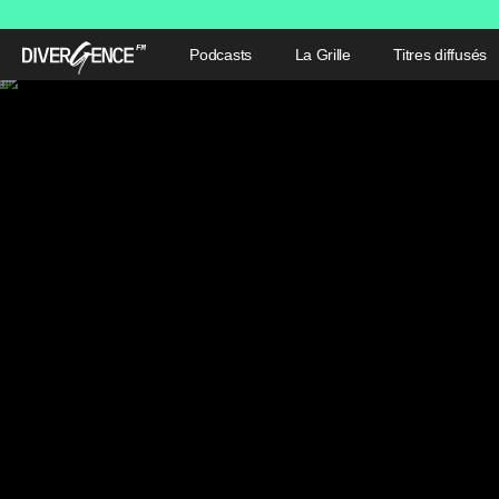
Podcasts
La Grille
Titres diffusés