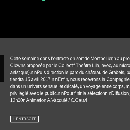
Cette semaine dans l’entracte on sort de Montpellier,n au pr
Clowns proposée par le Collectif Theâtre Lila, avec, au micr
artistique).n nPuis direction le parc du château de Grabels, p
tiendra 15 avril 2017.n nEnfin, nous recevrons la Compagnie
dans un univers sensuel et décalé, un voyage entre corps, ma
privilégié avec le public.n nPour finir la sélectionn nDiffusio
12h00n Animation A.Vacquié / C.Cauvi
L ENTRACTE