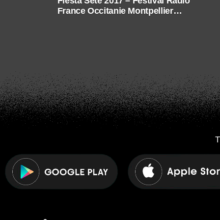
Fiesta Sète 2017 – Festival Radio
France Occitanie Montpellier
2017
T