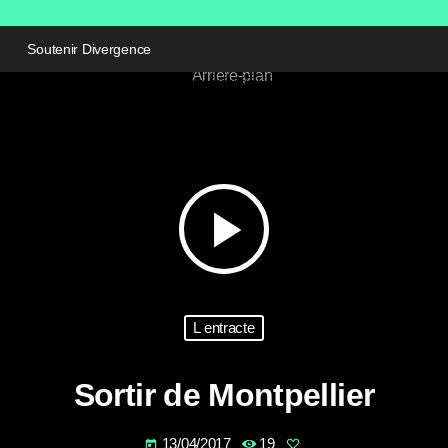
Soutenir Divergence
play_arrow
L entracte
Sortir de Montpellier
13/04/2017
19
today