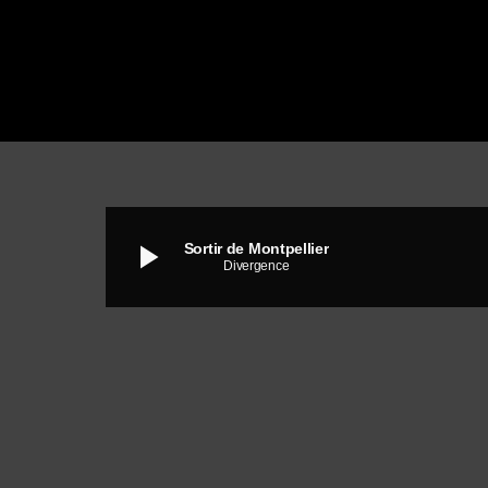
play_arrow
Sortir de Montpellier
Divergence