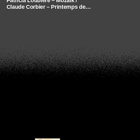
Patricia Loubière – Mozaik /
Claude Corbier – Printemps des
photographes