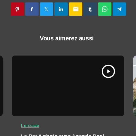
email
Vous aimerez aussi
play_arrow
L entracte