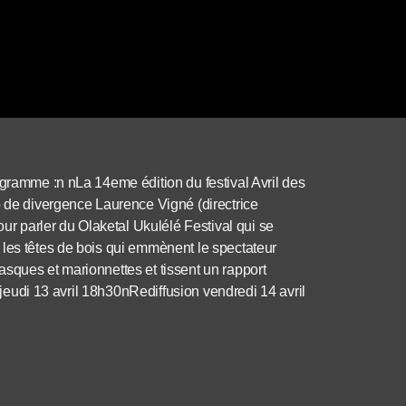
ogramme :n nLa 14eme édition du festival Avril des
o de divergence Laurence Vigné (directrice
our parler du Olaketal Ukulélé Festival qui se
 les têtes de bois qui emmènent le spectateur
sques et marionnettes et tissent un rapport
n jeudi 13 avril 18h30nRediffusion vendredi 14 avril