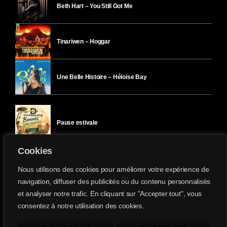
Beth Hart – You Still Got Me
Tinariwen – Hoggar
Une Belle Histoire – Héloïse Bay
Pause estivale
Cookies
Ici l’Ombre – mercredi 29 juillet
Nous utilisons des cookies pour améliorer votre expérience de
navigation, diffuser des publicités ou du contenu personnalisés
et analyser notre trafic. En cliquant sur "Accepter tout", vous
Ici l’Ombre – mardi 28 juillet
consentez à notre utilisation des cookies.
Divergence-FM © 2022 Tous droits réservés.
Confidentialité
&
Mentions Légales
.