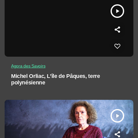
play_arrow
Agora des Savoirs
Michel Orliac, L’île de Pâques, terre
polynésienne
play_arrow