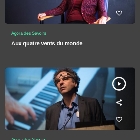
Agora des Savoirs
Aux quatre vents du monde
play_arrow
Agora des Savoirs