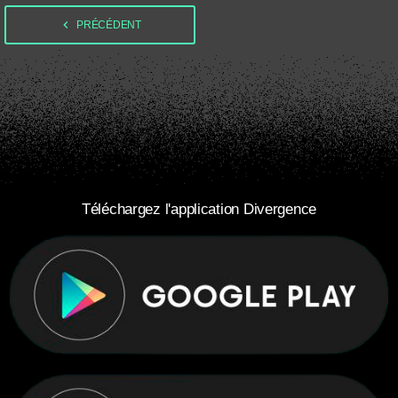
navigate_before
PRÉCÉDENT
Téléchargez l'application Divergence