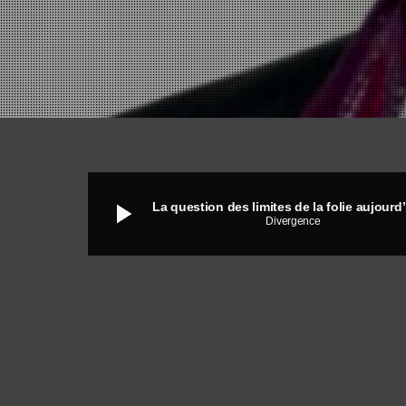
play_arrow
Divergence