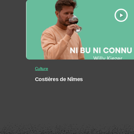
play_arrow
Culture
Costières de Nîmes