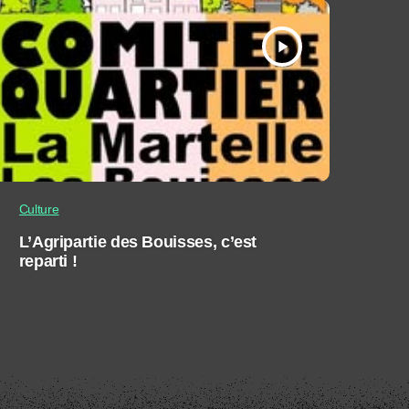
play_arrow
Culture
L’Agripartie des Bouisses, c’est
reparti !