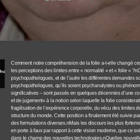
Comment notre compréhension de la folie a-t-elle changé c
les perceptions des limites entre « normalité » et « folie » ?
La question des limites de la folie aujourd’hui - François Sauvagnat
psychopathologues, et de l’autre les différentes demandes so
psychopathologues, qu’ils soient psychanalystes ou phénom
significatives – sont passés en quelques décennies d’une co
et de jugement» à la notion selon laquelle la folie consistera
fragilisation de l’expérience corporelle, du vécu des limite
structure du monde. Cette position a finalement été suivie par
des formulations diverses.nMais les discours les plus fortem
en porte à faux par rapport à cette vision moderne, que ce so
dans le champ des nouvelles technologies.nQuelles nouvell