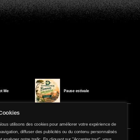
Got Me
Pause estivale
Cookies
Ici l’Ombre – mercredi 29 juillet
Nous utilisons des cookies pour améliorer votre expérience de
navigation, diffuser des publicités ou du contenu personnalisés
share
email
et analyser notre trafic. En cliquant sur "Accepter tout", vous