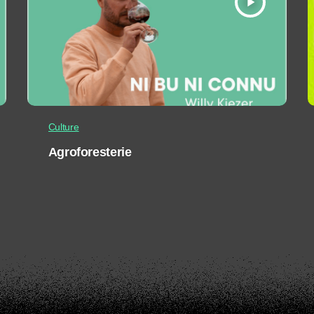
play_arrow
Culture
Agroforesterie