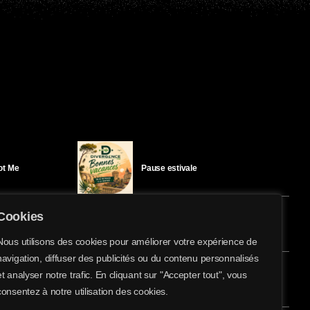
Got Me
Pause estivale
Cookies
Ici l’Ombre – mercredi 29 juillet
Nous utilisons des cookies pour améliorer votre expérience de
navigation, diffuser des publicités ou du contenu personnalisés
share
email
et analyser notre trafic. En cliquant sur "Accepter tout", vous
éloïse Bay
Ici l’Ombre – mardi 28 juillet
consentez à notre utilisation des cookies.