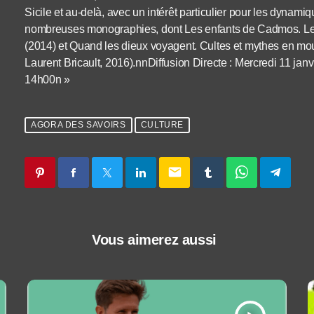
Sicile et au-delà, avec un intérêt particulier pour les dynamiqu
nombreuses monographies, dont Les enfants de Cadmos. Le p
(2014) et Quand les dieux voyagent. Cultes et mythes en m
Laurent Bricault, 2016).
nnDiffusion Directe : Mercredi 11 jan
14h00n »
AGORA DES SAVOIRS
CULTURE
email
Vous aimerez aussi