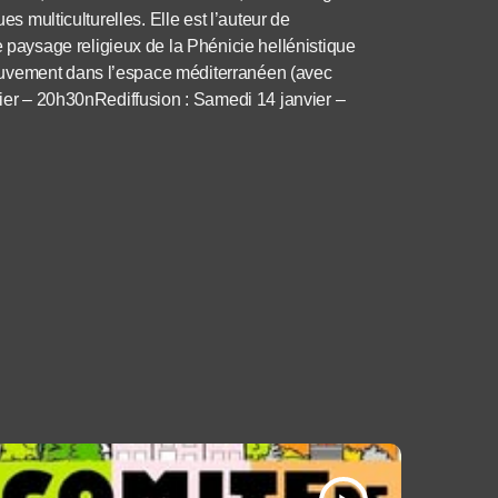
es multiculturelles. Elle est l’auteur de
aysage religieux de la Phénicie hellénistique
ouvement dans l’espace méditerranéen (avec
vier – 20h30nRediffusion : Samedi 14 janvier –