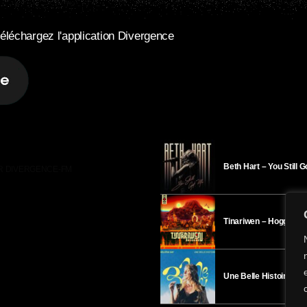
éléchargez l'application Divergence
Beth Hart – You Still 
R DIVERGENCE-FM
Tinariwen – Hoggar
Une Belle Histoire – H