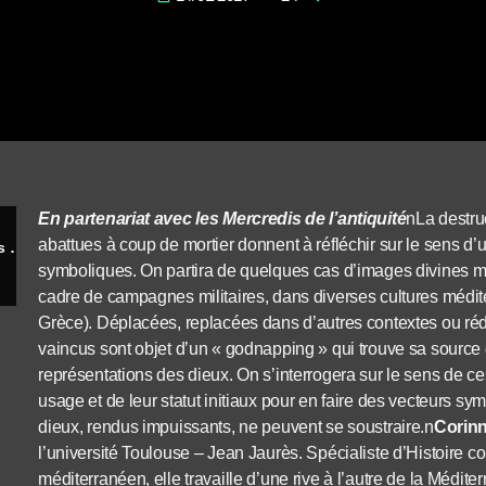
En partenariat avec les Mercredis de l’antiquité
n
La destru
abattues à coup de mortier donnent à réfléchir sur le sens d’
Mutiler, déraciner et détruire les images des dieux
symboliques. On partira de quelques cas d’images divines 
cadre de campagnes militaires, dans diverses cultures médi
Grèce). Déplacées, replacées dans d’autres contextes ou ré
vaincus sont objet d’un « godnapping » qui trouve sa source 
représentations des dieux. On s’interrogera sur le sens de ce
usage et de leur statut initiaux pour en faire des vecteurs 
dieux, rendus impuissants, ne peuvent se soustraire.
n
Corin
l’université Toulouse – Jean Jaurès. Spécialiste d’Histoire
méditerranéen, elle travaille d’une rive à l’autre de la Médit