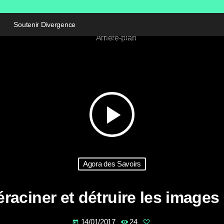
Soutenir Divergence
play_arrow
Agora des Savoirs
déraciner et détruire les images
14/01/2017
24
today