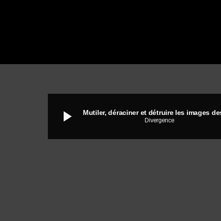
play_arrow
Divergence