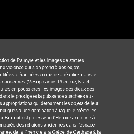
ction de Palmyre et les images de statues
une violence qui s’en prend à des objets
mutilées, déracinées ou même anéanties dans le
terranéennes (Mésopotamie, Phénicie, Israël,
duites en poussières, les images des dieux des
dans le prestige et la puissance attachées aux
s appropriations qui détournent les objets de leur
symboliques d’une domination à laquelle même les
ne Bonnet
est professeur d’Histoire ancienne à
 comparée des religions anciennes dans l’espace
erranée, de la Phénicie à la Grèce, de Carthage à la