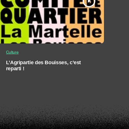
play_arrow
Culture
L’Agripartie des Bouisses, c’est
reparti !