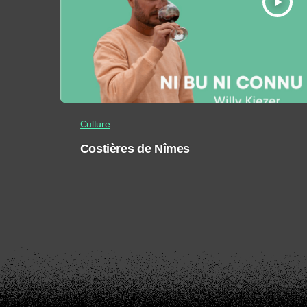
play_arrow
Culture
Costières de Nîmes