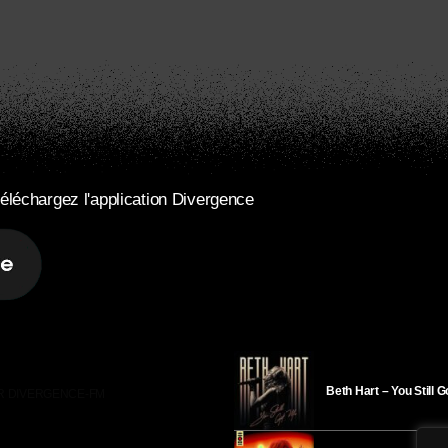
éléchargez l'application Divergence
Beth Hart – You Still 
R DIVERGENCE-FM