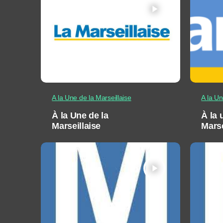
play_arrow
A la Une de la Marseillaise
A la Un
À la Une de la
À la 
Marseillaise
Marse
play_arrow