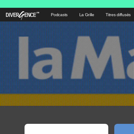
Podcasts
La Grille
Titres diffusés