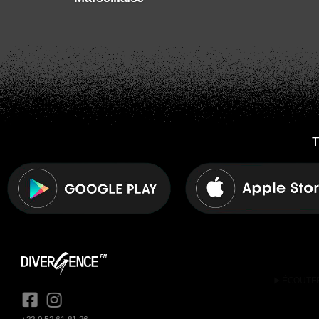
T
play_arrow
ÉCOUTE