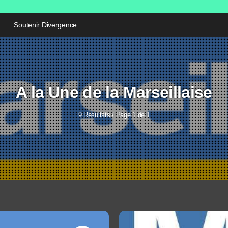
Soutenir Divergence
A la Une de la Marseillaise
9 Résultats / Page 1 de 1