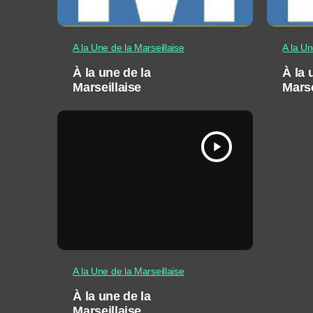
A la Une de la Marseillaise
A la Un
À la une de la
À la 
Marseillaise
Marse
play_arrow
A la Une de la Marseillaise
À la une de la
Marseillaise