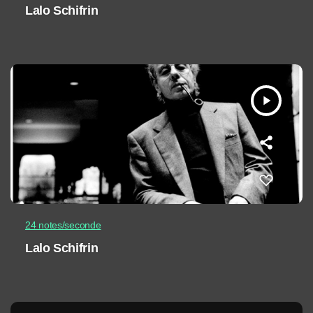
Lalo Schifrin
play_arrow
24 notes/seconde
Lalo Schifrin