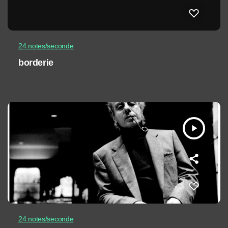
24 notes/seconde
borderie
play_arrow
24 notes/seconde