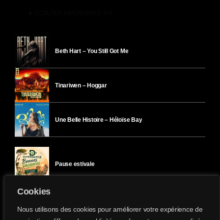
play_arrow
ÉCOUTER DIVERGENCE-FM
Beth Hart – You Still Got Me
Tinariwen – Hoggar
Une Belle Histoire – Héloïse Bay
Pause estivale
Cookies
Ici l’Ombre – mercredi 29 juillet
Nous utilisons des cookies pour améliorer votre expérience de