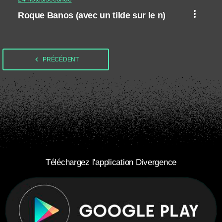
more_vert
Roque Banos (avec un tilde sur le n)
navigate_before
PRÉCÉDENT
Téléchargez l'application Divergence