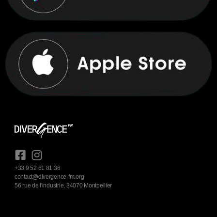
+33 9 52 61 81 36
contact@divergence-fm.org
56 rue de l'industrie, 34070 Montpellier