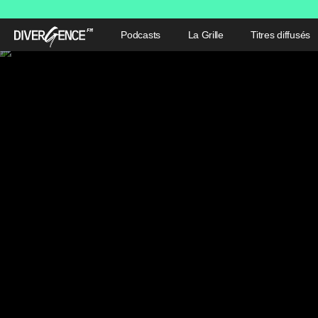
Podcasts
La Grille
Titres diffusés