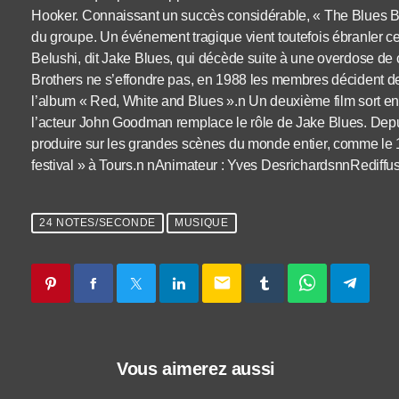
Hooker. Connaissant un succès considérable, « The Blues Bro
du groupe. Un événement tragique vient toutefois ébranler c
Belushi, dit Jake Blues, qui décède suite à une overdose de
Brothers ne s’effondre pas, en 1988 les membres décident de 
l’album « Red, White and Blues ».n Un deuxième film sort e
l’acteur John Goodman remplace le rôle de Jake Blues. Depu
produire sur les grandes scènes du monde entier, comme le 1
festival » à Tours.n nAnimateur : Yves DesrichardsnnRediff
24 NOTES/SECONDE
MUSIQUE
email
Vous aimerez aussi