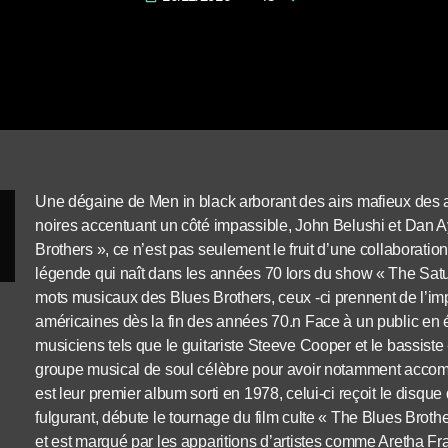
Une dégaine de Men in black arborant des airs mafieux des an
noires accentuant un côté impassible, John Belushi et Dan A
Brothers », ce n’est pas seulement le fruit d’une collaboration
légende qui naît dans les années 70 lors du show « The Satur
mots musicaux des Blues Brothers, ceux -ci prennent de l’im
américaines dès la fin des années 70.n Face à un public en 
musiciens tels que le guitariste Steeve Cooper et le bassiste
groupe musical de soul célèbre pour avoir notamment acco
est leur premier album sorti en 1978, celui-ci reçoit le disque
fulgurant, débute le tournage du film culte « The Blues Brothe
et est marqué par les apparitions d’artistes comme Aretha F