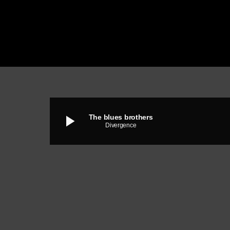
play_arrow
The blues brothers
Divergence