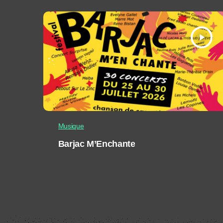
play_arrow
Musique
Barjac M’Enchante