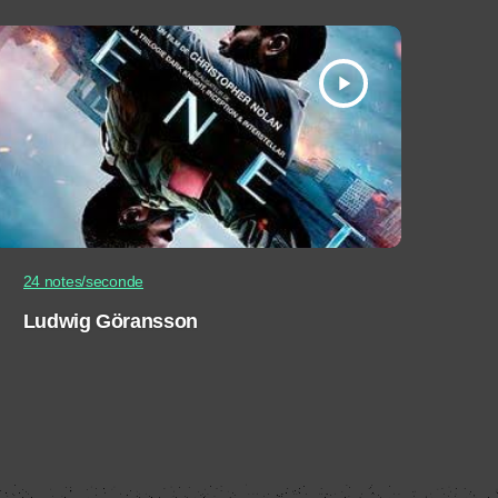
play_arrow
24 notes/seconde
Ludwig Göransson