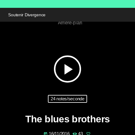
Soutenir Divergence
play_arrow
24 notes/seconde
The blues brothers
16/11/2016
43
today