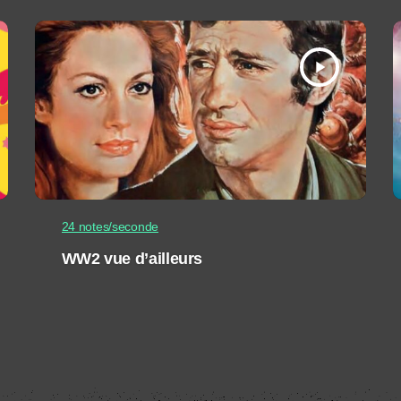
play_arrow
24 notes/seconde
WW2 vue d’ailleurs