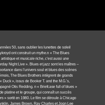
nées 50, sans oublier les lunettes de soleil
ykroyd ont construit un mythe.n « The Blues
 artistique et musicale riche, c’est aussi une
day Night Live ». Blues et jazz sont les maîtres –
portance dans l’univers soul et blues des scènes
émois, The Blues Brothers intègrent de grands
 « Duck », issus de
Booker T. and the M.G.’s,
mpagné Otis Redding.
n « Briefcase full of blues »
 de platine et le groupe, qui connaît un succès
rs » sortit en 1980. Le film se déroule à Chicago
ranklin, James Brown, Ray Charles et Jogn Lee