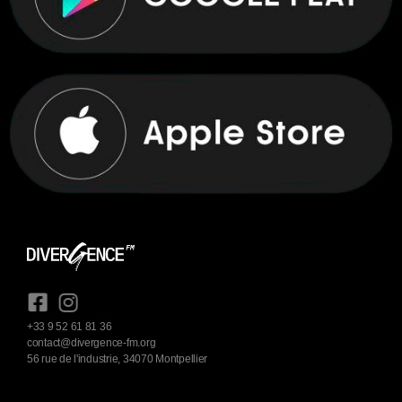
+33 9 52 61 81 36
contact@divergence-fm.org
56 rue de l'industrie, 34070 Montpellier