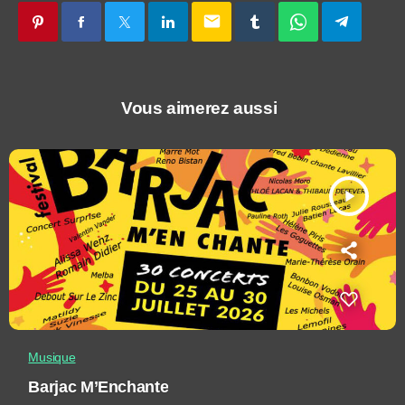
email
Vous aimerez aussi
play_arrow
Musique
Barjac M’Enchante