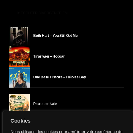
play_arrow
ÉCOUTER DIVERGENCE-FM
Beth Hart – You Still Got Me
Tinariwen – Hoggar
Une Belle Histoire – Héloïse Bay
Pause estivale
Cookies
Ici l’Ombre – mercredi 29 juillet
Nous utilisons des cookies pour améliorer votre expérience de