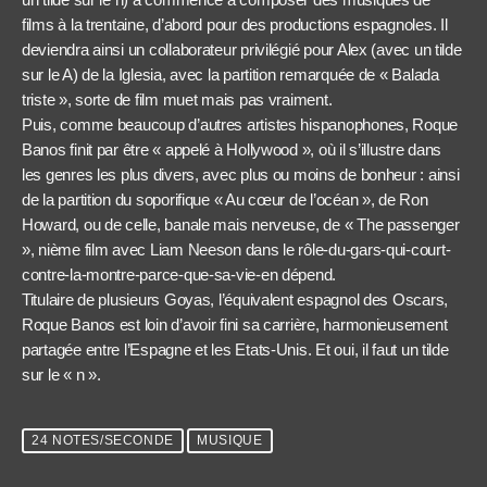
films à la trentaine, d’abord pour des productions espagnoles. Il
deviendra ainsi un collaborateur privilégié pour Alex (avec un tilde
sur le A) de la Iglesia, avec la partition remarquée de « Balada
triste », sorte de film muet mais pas vraiment.
Puis, comme beaucoup d’autres artistes hispanophones, Roque
Banos finit par être « appelé à Hollywood », où il s’illustre dans
les genres les plus divers, avec plus ou moins de bonheur : ainsi
de la partition du soporifique « Au cœur de l’océan », de Ron
Howard, ou de celle, banale mais nerveuse, de « The passenger
», nième film avec Liam Neeson dans le rôle-du-gars-qui-court-
contre-la-montre-parce-que-sa-vie-en dépend.
Titulaire de plusieurs Goyas, l’équivalent espagnol des Oscars,
Roque Banos est loin d’avoir fini sa carrière, harmonieusement
partagée entre l’Espagne et les Etats-Unis. Et oui, il faut un tilde
sur le « n ».
24 NOTES/SECONDE
MUSIQUE