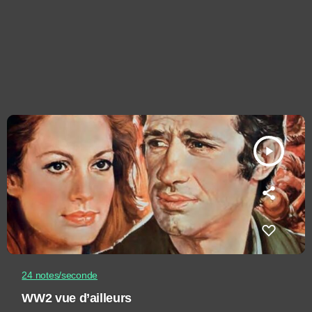
play_arrow
24 notes/seconde
WW2 vue d’ailleurs