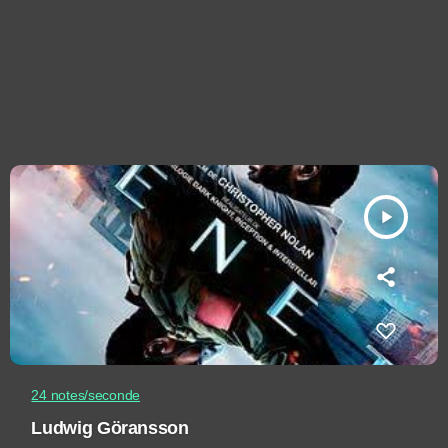
play_arrow
24 notes/seconde
Ludwig Göransson