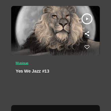
play_arrow
Musique
Yes We Jazz #13