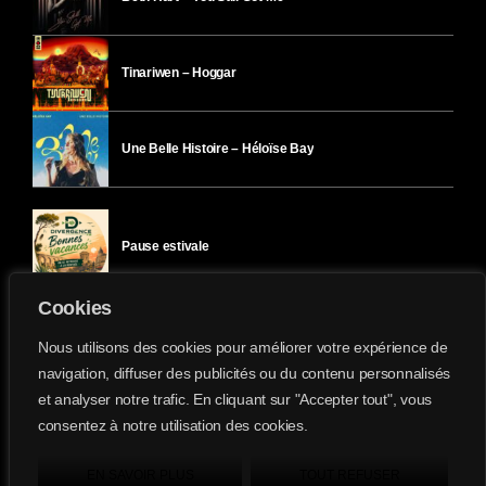
Tinariwen – Hoggar
Une Belle Histoire – Héloïse Bay
Pause estivale
Cookies
Ici l’Ombre – mercredi 29 juillet
Nous utilisons des cookies pour améliorer votre expérience de
navigation, diffuser des publicités ou du contenu personnalisés
et analyser notre trafic. En cliquant sur "Accepter tout", vous
Ici l’Ombre – mardi 28 juillet
consentez à notre utilisation des cookies.
Divergence-FM © 2022 Tous droits réservés.
Confidentialité
&
Mentions Légales
.
EN SAVOIR PLUS
TOUT REFUSER