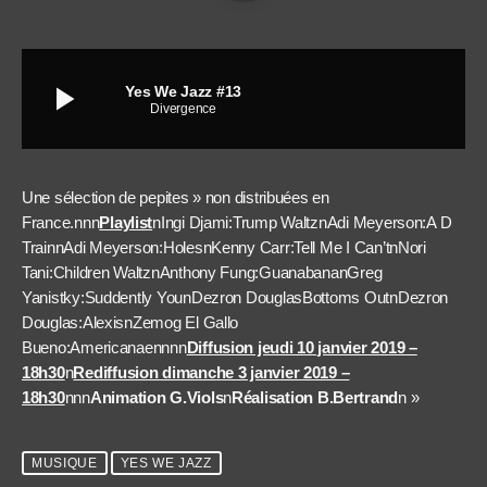
play_arrow
Yes We Jazz #13
Divergence
Une sélection de pepites » non distribuées en
France.nnn
Playlist
nIngi Djami:Trump WaltznAdi Meyerson:A D
TrainnAdi Meyerson:HolesnKenny Carr:Tell Me I Can’tnNori
Tani:Children WaltznAnthony Fung:GuanabananGreg
Yanistky:Suddently YounDezron DouglasBottoms OutnDezron
Douglas:AlexisnZemog El Gallo
Bueno:Americanaennnn
Diffusion jeudi 10 janvier 2019 –
18h30
n
Rediffusion dimanche 3 janvier 2019 –
18h30
nnn
Animation G.Viols
n
Réalisation B.Bertrand
n »
MUSIQUE
YES WE JAZZ