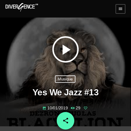
menu
play_arrow
Musique
Yes We Jazz #13
10/01/2019
29
today
share
email