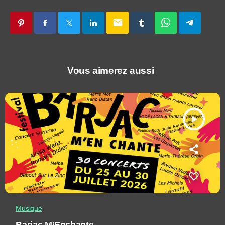
email
Vous aimerez aussi
play_arrow
Musique