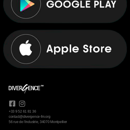
+33 9 52 61 81 36
contact@divergence-fm.org
56 rue de l'industrie, 34070 Montpellier